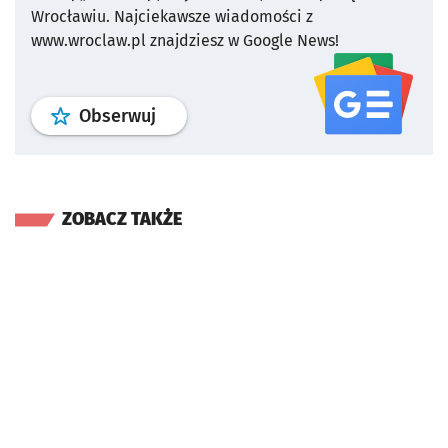
Wrocławiu.
Najciekawsze wiadomości z
www.wroclaw.pl znajdziesz w Google News!
profil
google news
serwisu wroclaw
Obserwuj
ZOBACZ TAKŻE