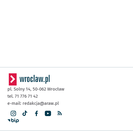
pl. Solny 14,
50-062
Wrocław
tel. 71 776 71 42
e-mail:
redakcja@araw.pl