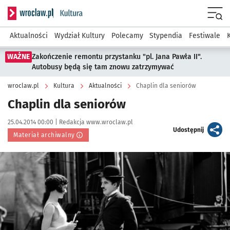
Serwis informacyjny wroclaw.pl podserwis: Kultura
Menu
Aktualności
Wydział Kultury
Polecamy
Stypendia
Festiwale
WAŻNE
Zakończenie remontu przystanku "pl. Jana Pawła II".
Autobusy będą się tam znowu zatrzymywać
wroclaw.pl
Kultura
Aktualności
Chaplin dla seniorów
Chaplin dla seniorów
Data publikacji:
Autor:
25.04.2014 00:00 |
Redakcja www.wroclaw.pl
artykuł
Udostępnij
Materiał archiwalny
Kliknij, aby powiększyć