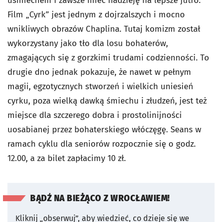
uśmiechem i zawsze mieć nadzieję na lepsze jutro.
Film „Cyrk” jest jednym z dojrzalszych i mocno
wnikliwych obrazów Chaplina. Tutaj komizm został
wykorzystany jako tło dla losu bohaterów,
zmagających się z gorzkimi trudami codzienności. To
drugie dno jednak pokazuje, że nawet w pełnym
magii, egzotycznych stworzeń i wielkich uniesień
cyrku, poza wielką dawką śmiechu i złudzeń, jest też
miejsce dla szczerego dobra i prostolinijności
uosabianej przez bohaterskiego włóczęgę. Seans w
ramach cyklu dla seniorów rozpocznie się o godz.
12.00, a za bilet zapłacimy 10 zł.
BĄDŹ NA BIEŻĄCO Z WROCŁAWIEM!
Kliknij „obserwuj”, aby wiedzieć, co dzieje się we