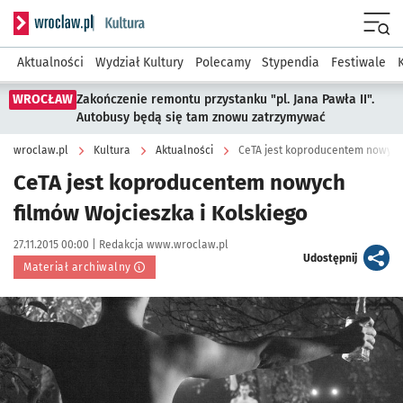
Serwis informacyjny wroclaw.pl podserwis: Kultura
Menu
Aktualności
Wydział Kultury
Polecamy
Stypendia
Festiwale
WROCŁAW
Zakończenie remontu przystanku "pl. Jana Pawła II".
Autobusy będą się tam znowu zatrzymywać
wroclaw.pl
Kultura
Aktualności
CeTA jest koproducentem nowych 
CeTA jest koproducentem nowych
filmów Wojcieszka i Kolskiego
Data publikacji:
Autor:
27.11.2015 00:00 |
Redakcja www.wroclaw.pl
artykuł
Udostępnij
Materiał archiwalny
Kliknij, aby powiększyć