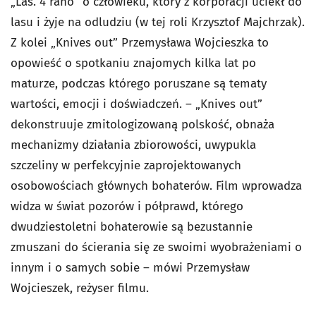
„Las. 4 rano” o człowieku, który z korporacji uciekł do
lasu i żyje na odludziu (w tej roli Krzysztof Majchrzak).
Z kolei „Knives out” Przemysława Wojcieszka to
opowieść o spotkaniu znajomych kilka lat po
maturze, podczas którego poruszane są tematy
wartości, emocji i doświadczeń. – „Knives out”
dekonstruuje zmitologizowaną polskość, obnaża
mechanizmy działania zbiorowości, uwypukla
szczeliny w perfekcyjnie zaprojektowanych
osobowościach głównych bohaterów. Film wprowadza
widza w świat pozorów i półprawd, którego
dwudziestoletni bohaterowie są bezustannie
zmuszani do ścierania się ze swoimi wyobrażeniami o
innym i o samych sobie – mówi Przemysław
Wojcieszek, reżyser filmu.