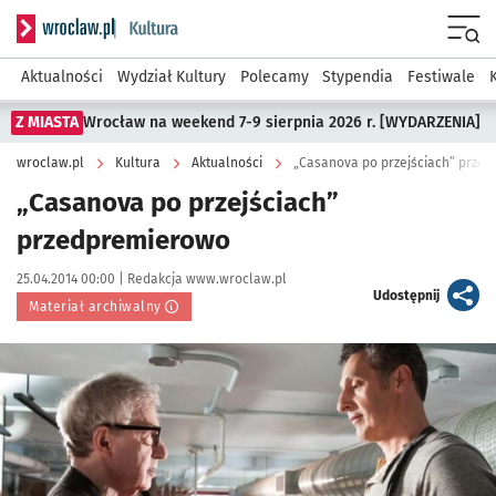
Serwis informacyjny wroclaw.pl podserwis: Kultura
Menu
Aktualności
Wydział Kultury
Polecamy
Stypendia
Festiwale
Z MIASTA
Wrocław na weekend 7-9 sierpnia 2026 r. [WYDARZENIA]
wroclaw.pl
Kultura
Aktualności
„Casanova po przejściach” prze
„Casanova po przejściach”
przedpremierowo
Data publikacji:
Autor:
25.04.2014 00:00 |
Redakcja www.wroclaw.pl
artykuł
Udostępnij
Materiał archiwalny
Kliknij, aby powiększyć