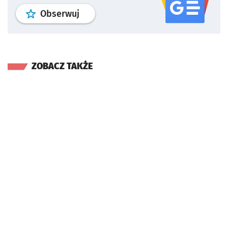
profil
google news
serwisu wroclaw
Obserwuj
ZOBACZ TAKŻE