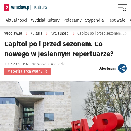
Serwis informacyjny wroclaw.pl podserwis: Kultura
Menu
Aktualności
Wydział Kultury
Polecamy
Stypendia
Festiwale
wroclaw.pl
Kultura
Aktualności
Capitol po i przed sezonem. Co 
Capitol po i przed sezonem. Co
nowego w jesiennym repertuarze?
Data publikacji:
Autor:
21.06.2019 11:02 |
Małgorzata Wieliczko
artykuł
Udostępnij
Materiał archiwalny
Kliknij, aby powiększyć