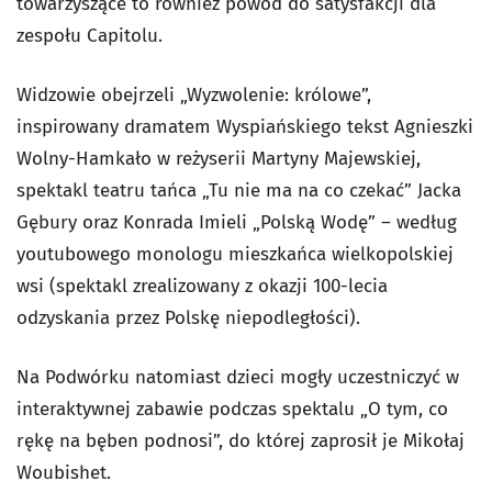
towarzyszące to również powód do satysfakcji dla
zespołu Capitolu.
Widzowie obejrzeli „Wyzwolenie: królowe”,
inspirowany dramatem Wyspiańskiego tekst Agnieszki
Wolny-Hamkało w reżyserii Martyny Majewskiej,
spektakl teatru tańca „Tu nie ma na co czekać” Jacka
Gębury oraz Konrada Imieli „Polską Wodę” – według
youtubowego monologu mieszkańca wielkopolskiej
wsi (spektakl zrealizowany z okazji 100-lecia
odzyskania przez Polskę niepodległości).
Na Podwórku natomiast dzieci mogły uczestniczyć w
interaktywnej zabawie podczas spektalu „O tym, co
rękę na bęben podnosi”, do której zaprosił je Mikołaj
Woubishet.