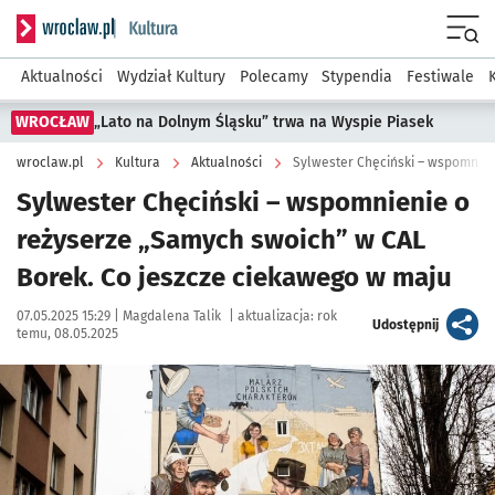
Serwis informacyjny wroclaw.pl podserwis: Kultura
Menu
Aktualności
Wydział Kultury
Polecamy
Stypendia
Festiwale
WROCŁAW
„Lato na Dolnym Śląsku” trwa na Wyspie Piasek
wroclaw.pl
Kultura
Aktualności
Sylwester Chęciński – wspomnienie o
reżyserze „Samych swoich” w CAL
Borek. Co jeszcze ciekawego w maju
Data publikacji:
Autor:
07.05.2025 15:29 |
Magdalena Talik
|
aktualizacja:
rok
artykuł
Udostępnij
temu, 08.05.2025
Kliknij, aby powiększyć