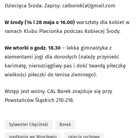
Dziecięca Środa. Zapisy: calborek(at)gmail.com
W środy (14 i 28 maja o 16.00)
warsztaty dla kobiet w
ramach Klubu Plecionka podczas Kobiecej Środy.
We wtorki o godz. 18.30
– lekka gimnastyka z
elementami jogi dla dorosłych (należy przynieść
karimatę, nierozciągliwy pas i dość twardą piłeczkę
wielkości piłeczki do tenisa ziemnego).
Wstęp jest wolny. CAL Borek znajduje się przy
Powstańców Śląskich 210-218.
Sylwester Chęciński
Borek
spotkania we Wrocławiu
zajęcia ruchowe