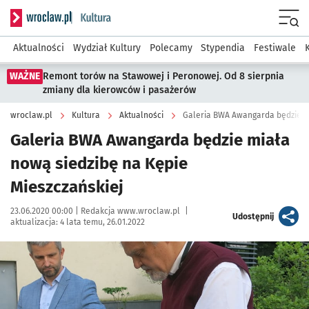
Serwis informacyjny wroclaw.pl podserwis: Kultura
Menu
Aktualności
Wydział Kultury
Polecamy
Stypendia
Festiwale
WAŻNE
Remont torów na Stawowej i Peronowej. Od 8 sierpnia
zmiany dla kierowców i pasażerów
wroclaw.pl
Kultura
Aktualności
Galeria BWA Awangarda będzie mi
Galeria BWA Awangarda będzie miała
nową siedzibę na Kępie
Mieszczańskiej
Data publikacji:
Autor:
23.06.2020 00:00 |
Redakcja www.wroclaw.pl
|
artykuł
Udostępnij
aktualizacja:
4 lata temu, 26.01.2022
Kliknij, aby powiększyć