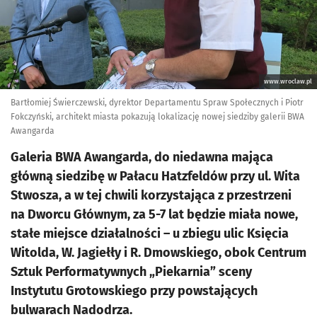
www.wroclaw.pl
Bartłomiej Świerczewski, dyrektor Departamentu Spraw Społecznych i Piotr
Fokczyński, architekt miasta pokazują lokalizację nowej siedziby galerii BWA
Awangarda
Galeria BWA Awangarda, do niedawna mająca
główną siedzibę w Pałacu Hatzfeldów przy ul. Wita
Stwosza, a w tej chwili korzystająca z przestrzeni
na Dworcu Głównym, za 5-7 lat będzie miała nowe,
stałe miejsce działalności – u zbiegu ulic Księcia
Witolda, W. Jagiełły i R. Dmowskiego, obok Centrum
Sztuk Performatywnych „Piekarnia” sceny
Instytutu Grotowskiego przy powstających
bulwarach Nadodrza.