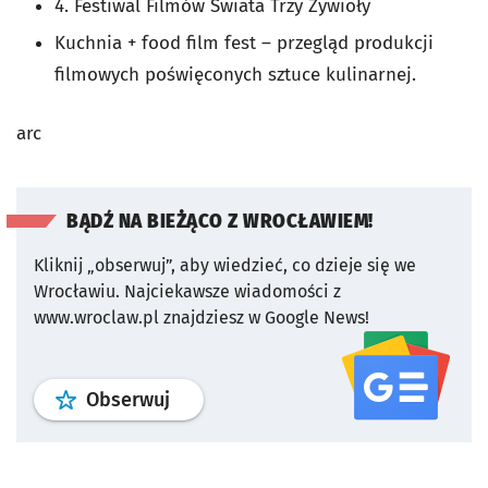
4. Festiwal Filmów Świata Trzy Żywioły
Kuchnia + food film fest – przegląd produkcji
filmowych poświęconych sztuce kulinarnej.
arc
BĄDŹ NA BIEŻĄCO Z WROCŁAWIEM!
Kliknij „obserwuj”, aby wiedzieć, co dzieje się we
Wrocławiu.
Najciekawsze wiadomości z
www.wroclaw.pl znajdziesz w Google News!
profil
google news
serwisu wroclaw
Obserwuj