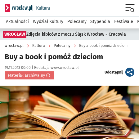
Serwis informacyjny wroclaw.pl podserwis: Kultura
Menu
Aktualności
Wydział Kultury
Polecamy
Stypendia
Festiwale
WROCŁAW
Zdjęcia kibiców z meczu Śląsk Wrocław - Cracovia
wroclaw.pl
Kultura
Polecamy
Buy a book i pomóż dzieciom
Buy a book i pomóż dzieciom
Data publikacji:
Autor:
19.11.2013 00:00 |
Redakcja www.wroclaw.pl
artykuł
Udostępnij
Materiał archiwalny
Kliknij, aby powiększyć