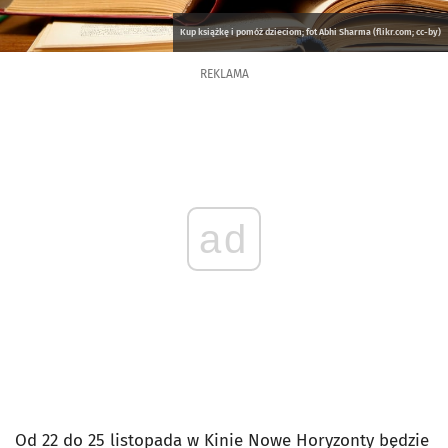
Kup książkę i pomóż dzieciom; fot Abhi Sharma (flikr.com; cc-by)
REKLAMA
ad
Od 22 do 25 listopada w Kinie Nowe Horyzonty będzie