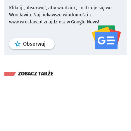
Kliknij „obserwuj”, aby wiedzieć, co dzieje się we
Wrocławiu.
Najciekawsze wiadomości z
www.wroclaw.pl znajdziesz w Google News!
profil
google news
serwisu wroclaw
Obserwuj
ZOBACZ TAKŻE