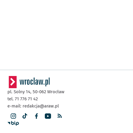
pl. Solny 14,
50-062
Wrocław
tel. 71 776 71 42
e-mail:
redakcja@araw.pl