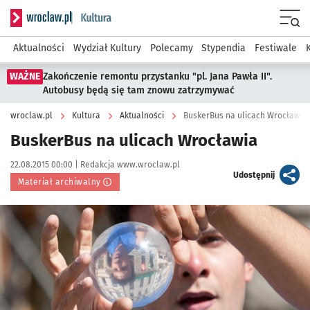
Serwis informacyjny wroclaw.pl podserwis: Kultura
Menu
Aktualności
Wydział Kultury
Polecamy
Stypendia
Festiwale
WAŻNE
Zakończenie remontu przystanku "pl. Jana Pawła II".
Autobusy będą się tam znowu zatrzymywać
wroclaw.pl
Kultura
Aktualności
BuskerBus na ulicach Wrocławia
BuskerBus na ulicach Wrocławia
Data publikacji:
Autor:
22.08.2015 00:00 |
Redakcja www.wroclaw.pl
artykuł
Udostępnij
Materiał archiwalny
Kliknij, aby powiększyć