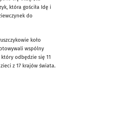
k, która gościła Idę i
dziewczynek do
Puszczykowie koło
gotowywali wspólny
 który odbędzie się 11
ieci z 17 krajów świata.