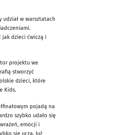
y udział w warsztatach
wiadczeniami.
jak dzieci ćwiczą i
tor projektu we
rafią stworzyć
lskie dzieci, które
e Kids.
ółfinałowym pojadą na
ardzo szybko udało się
wrażeń, emocji i
ybko się uczą. Już