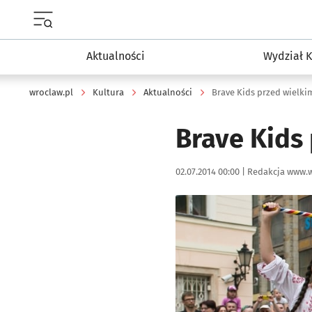
Menu główne portalu wroclaw.pl
Aktualności
Wydział K
wroclaw.pl
Kultura
Aktualności
Brave Kids przed wielki
Brave Kids
Data publikacji:
Autor:
02.07.2014 00:00 |
Redakcja www.w
Kliknij, aby powiększyć