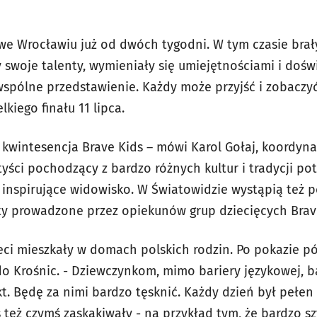
we Wrocławiu już od dwóch tygodni. W tym czasie brał
y swoje talenty, wymieniały się umiejętnościami i doś
spólne przedstawienie. Każdy może przyjść i zobaczyć 
kiego finału 11 lipca.
 kwintesencja Brave Kids – mówi Karol Gołaj, koordyna
yści pochodzący z bardzo różnych kultur i tradycji pot
 inspirujące widowisko. W Światowidzie wystąpią też po
ty prowadzone przez opiekunów grup dziecięcych Brav
eci mieszkały w domach polskich rodzin. Po pokazie p
o Krośnic. - Dziewczynkom, mimo bariery językowej, b
. Będę za nimi bardzo tęsknić. Każdy dzień był pełen 
 też czymś zaskakiwały - na przykład tym, że bardzo sz