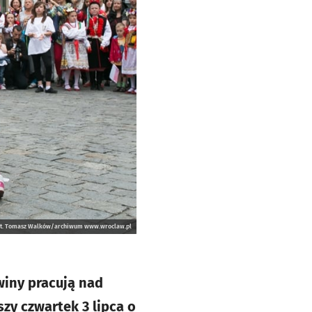
ot. Tomasz Walków/archiwum www.wroclaw.pl
owiny pracują nad
zy czwartek 3 lipca o