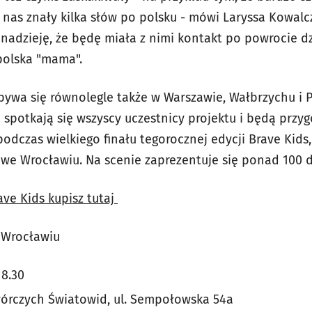
nas znały kilka słów po polsku - mówi Laryssa Kowalczy
m nadzieję, że będę miała z nimi kontakt po powrocie 
polska "mama".
dbywa się równolegle także w Warszawie, Wałbrzychu i 
 spotkają się wszyscy uczestnicy projektu i będą przy
dczas wielkiego finału tegorocznej edycji Brave Kids,
 we Wrocławiu. Na scenie zaprezentuje się ponad 100 dz
rave Kids kupisz tutaj
 Wrocławiu
18.30
órczych Światowid, ul. Sempołowska 54a