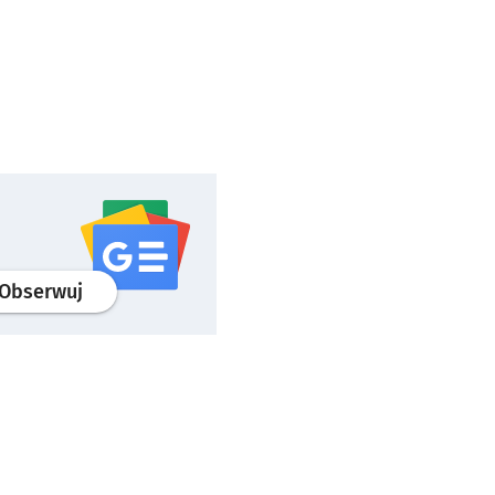
profil
google news
serwisu wroclaw.pl
Obserwuj