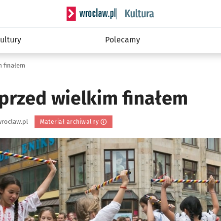
Serwis informacyjny wroclaw.pl podserwis: 
ultury
Polecamy
m finałem
 przed wielkim finałem
roclaw.pl
Materiał archiwalny