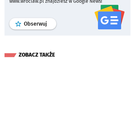
www.wroclaw.pl znajdziesz w Google News!
profil
google news
serwisu wroclaw
Obserwuj
ZOBACZ TAKŻE