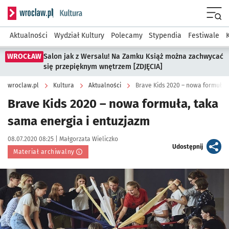
Serwis informacyjny wroclaw.pl podserwis: Kultura
Menu
Aktualności
Wydział Kultury
Polecamy
Stypendia
Festiwale
WROCŁAW
Salon jak z Wersalu! Na Zamku Książ można zachwycać
się przepięknym wnętrzem [ZDJĘCIA]
wroclaw.pl
Kultura
Aktualności
Brave Kids 2020 – nowa formuła, 
Brave Kids 2020 – nowa formuła, taka
sama energia i entuzjazm
Data publikacji:
Autor:
08.07.2020 08:25 |
Małgorzata Wieliczko
artykuł
Udostępnij
Materiał archiwalny
Kliknij, aby powiększyć