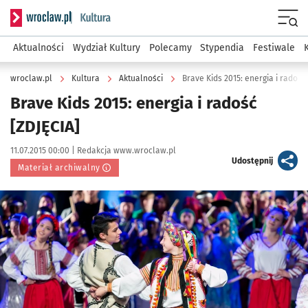
Serwis informacyjny wroclaw.pl podserwis: Kultura
Menu
Aktualności
Wydział Kultury
Polecamy
Stypendia
Festiwale
wroclaw.pl
Kultura
Aktualności
Brave Kids 2015: energia i radość
Brave Kids 2015: energia i radość
[ZDJĘCIA]
Data publikacji:
Autor:
11.07.2015 00:00 |
Redakcja www.wroclaw.pl
artykuł
Udostępnij
Materiał archiwalny
Kliknij, aby powiększyć