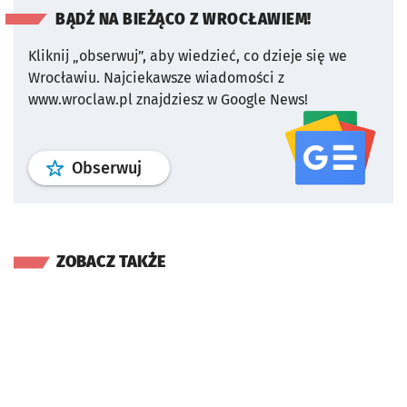
BĄDŹ NA BIEŻĄCO Z WROCŁAWIEM!
Kliknij „obserwuj”, aby wiedzieć, co dzieje się we
Wrocławiu.
Najciekawsze wiadomości z
www.wroclaw.pl znajdziesz w Google News!
profil
google news
serwisu wroclaw
Obserwuj
ZOBACZ TAKŻE