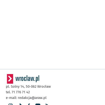
pl. Solny 14,
50-062
Wrocław
tel. 71 776 71 42
e-mail:
redakcja@araw.pl