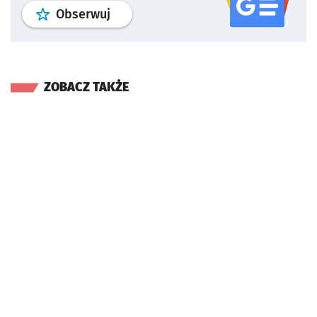
profil
google news
serwisu wroclaw
Obserwuj
ZOBACZ TAKŻE