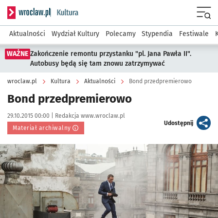
Serwis informacyjny wroclaw.pl podserwis: Kultura
Menu
Aktualności
Wydział Kultury
Polecamy
Stypendia
Festiwale
WAŻNE
Zakończenie remontu przystanku "pl. Jana Pawła II".
Autobusy będą się tam znowu zatrzymywać
wroclaw.pl
Kultura
Aktualności
Bond przedpremierowo
Bond przedpremierowo
Data publikacji:
Autor:
29.10.2015 00:00 |
Redakcja www.wroclaw.pl
artykuł
Udostępnij
Materiał archiwalny
Kliknij, aby powiększyć