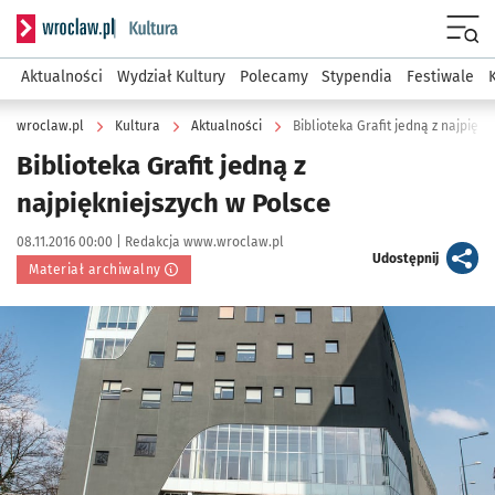
Serwis informacyjny wroclaw.pl podserwis: Kultura
Menu
Aktualności
Wydział Kultury
Polecamy
Stypendia
Festiwale
wroclaw.pl
Kultura
Aktualności
Biblioteka Grafit jedną z najpięk
Biblioteka Grafit jedną z
najpiękniejszych w Polsce
Data publikacji:
Autor:
08.11.2016 00:00 |
Redakcja www.wroclaw.pl
artykuł
Udostępnij
Materiał archiwalny
Kliknij, aby powiększyć