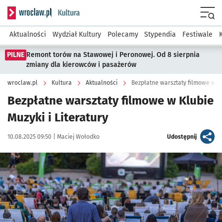
Serwis informacyjny wroclaw.pl podserwis: Kultura
Menu
Aktualności
Wydział Kultury
Polecamy
Stypendia
Festiwale
PILNE
Remont torów na Stawowej i Peronowej. Od 8 sierpnia
zmiany dla kierowców i pasażerów
wroclaw.pl
Kultura
Aktualności
Bezpłatne warsztaty filmowe w Klu
Bezpłatne warsztaty filmowe w Klubie
Muzyki i Literatury
Data publikacji:
Autor:
artykuł
10.08.2025 09:50 |
Maciej Wołodko
Udostępnij
Kliknij, aby powiększyć