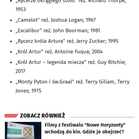
„Rycerze okrągłego stołu” reż. Richard Thorpe;
1953
„Camelot” reż. Joshua Logan; 1967
„Excalibur” reż. John Boorman; 1981
„Rycerz króla Artura” reż. Jerry Zucker; 1995
„Król Artur” reż. Antoine Fuqua; 2004
„Król Artur – legenda miecza” reż. Guy Ritchie;
2017
„Monty Pyton i św.Graal” reż. Terry Giliam, Terry
Jones; 1975
ZOBACZ RÓWNIEŻ
otworzy się w nowej karcie
Filmy z festiwalu "Nowe Horyzonty"
wchodzą do kin. Gdzie je obejrzeć?