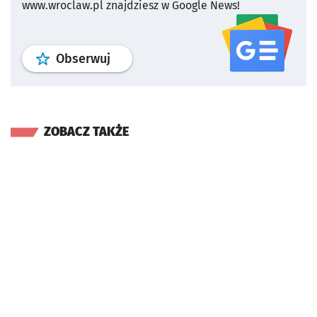
www.wroclaw.pl znajdziesz w Google News!
profil
google news
serwisu wroclaw
Obserwuj
ZOBACZ TAKŻE