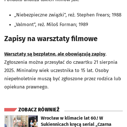
„Niebezpieczne związki”, reż. Stephen Frears; 1988
„Valmont”, reż. Miloš Forman; 1989
Zapisy na warsztaty filmowe
Warsztaty są bezpłatne, ale obowiązują zapisy
.
Zgłoszenia można przesyłać do czwartku 21 sierpnia
2025. Mininalny wiek uczestnika to 15 lat. Osoby
niepełnoletnie muszą być zgłoszone przez rodzica lub
opiekuna prawnego.
ZOBACZ RÓWNIEŻ
otworzy się w nowej karcie
Wrocław w klimacie lat 60.! W
Sukiennicach kręcą serial „Czarna