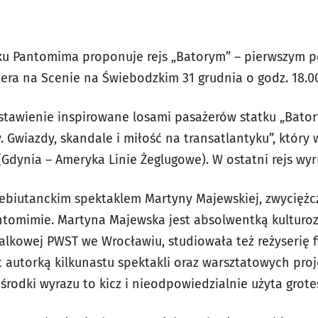
ku Pantomima proponuje rejs „Batorym” – pierwszym p
iera na Scenie na Świebodzkim 31 grudnia o godz. 18.0
dstawienie inspirowane losami pasażerów statku „Bator
 Gwiazdy, skandale i miłość na transatlantyku”, który
(Gdynia – Ameryka Linie Żeglugowe). W ostatni rejs wyru
debiutanckim spektaklem Martyny Majewskiej, zwyciężc
ntomimie. Martyna Majewska jest absolwentką kulturo
lalkowej PWST we Wrocławiu, studiowała też reżyserię 
est autorką kilkunastu spektakli oraz warsztatowych pro
 środki wyrazu to kicz i nieodpowiedzialnie użyta grote