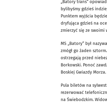
„Batory trans” opowiad
bylibyśmy gdzieś indziej
Punktem wyjścia będzie
dryfująca gdzieś na oc
zmierzyć się ze swoimi
MS „Batory” był nazywa
zmógł go żaden sztorm. 
ostrzegają przed niebe
Borkowski. Ponoć zawdz
Boskiej Gwiazdy Morza.
Pula biletów na sylwes
rezerwować telefonicznie
na Świebodzkim. Widown