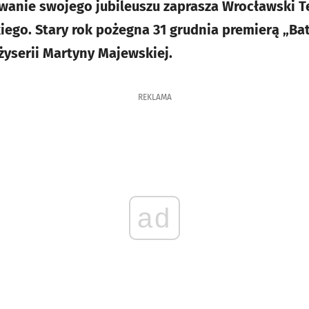
wanie swojego jubileuszu zaprasza Wrocławski T
go. Stary rok pożegna 31 grudnia premierą „Bat
yserii Martyny Majewskiej.
REKLAMA
ad