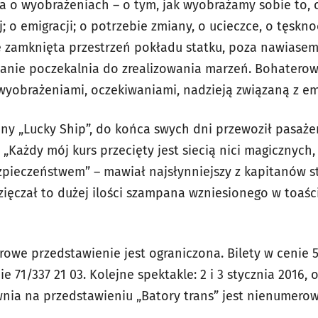
a o wyobrażeniach – o tym, jak wyobrażamy sobie to, 
; o emigracji; o potrzebie zmiany, o ucieczce, o tęskno
 zamknięta przestrzeń pokładu statku, poza nawiasem 
eanie poczekalnia do zrealizowania marzeń. Bohaterow
 wyobrażeniami, oczekiwaniami, nadzieją związaną z em
ny „Lucky Ship”, do końca swych dni przewoził pasażer
„Każdy mój kurs przecięty jest siecią nici magicznych
zpieczeństwem” – mawiał najsłynniejszy z kapitanów st
ięczał to dużej ilości szampana wzniesionego w toaśc
trowe przedstawienie jest ograniczona. Bilety w cenie
 71/337 21 03. Kolejne spektakle: 2 i 3 stycznia 2016, 
ia na przedstawieniu „Batory trans” jest nienumero