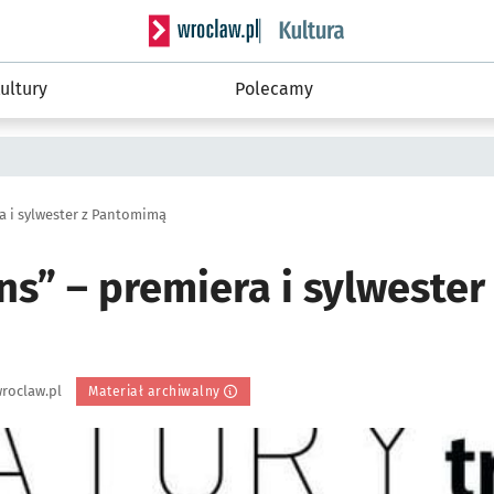
Serwis informacyjny wroclaw.pl podserwis: 
ultury
Polecamy
ra i sylwester z Pantomimą
ns” – premiera i sylwester
roclaw.pl
Materiał archiwalny