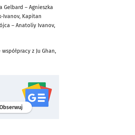
a Gelbard – Agnieszka
k-Ivanov, Kapitan
jca – Anatoliy Ivanov,
 współpracy z Ju Ghan,
profil
google news
serwisu wroclaw.pl
Obserwuj