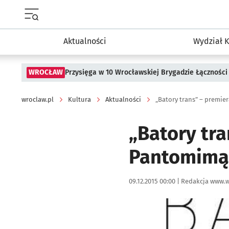
Menu główne portalu wroclaw.pl
Aktualności
Wydział K
WROCŁAW
Przysięga w 10 Wrocławskiej Brygadzie Łączności
wroclaw.pl
Kultura
Aktualności
„Batory trans” – premie
„Batory tra
Pantomimą
Data publikacji:
Autor:
09.12.2015 00:00 |
Redakcja www.w
Kliknij, aby powiększyć