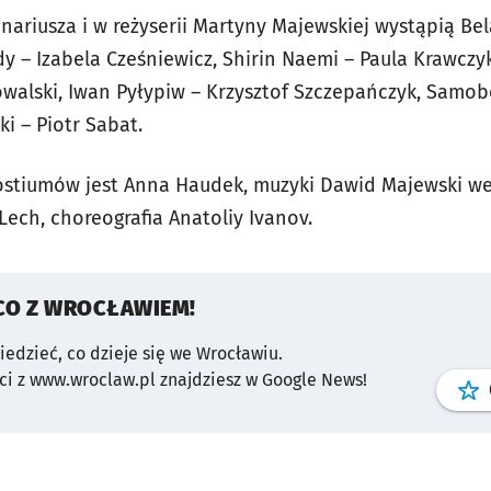
ariusza i w reżyserii Martyny Majewskiej wystąpią Bel
y – Izabela Cześniewicz, Shirin Naemi – Paula Krawczy
walski, Iwan Pyłypiw – Krzysztof Szczepańczyk, Samobó
i – Piotr Sabat.
kostiumów jest Anna Haudek, muzyki Dawid Majewski we
 Lech, choreografia Anatoliy Ivanov.
CO Z WROCŁAWIEM!
wiedzieć, co dzieje się we Wrocławiu.
i z www.wroclaw.pl znajdziesz w Google News!