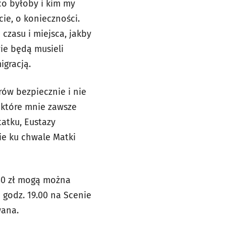
co byłoby i kim my
cie, o konieczności.
czasu i miejsca, jakby
ie będą musieli
igracją.
ów bezpiecznie i nie
, które mnie zawsze
atku, Eustazy
ie ku chwale Matki
 50 zł mogą można
o godz. 19.00 na Scenie
wana.