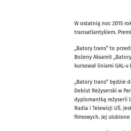
W ostatnią noc 2015 ro
transatlantykiem. Prem
„Batory trans” to prze
Bożeny Aksamit „Batory.
kursował liniami GAL-u 
„Batory trans” będzie 
Debiut Reżyserski w Pa
dyplomantką reżyserii 
Radia i Telewizji UŚ. J
filmowych. Jej ulubione