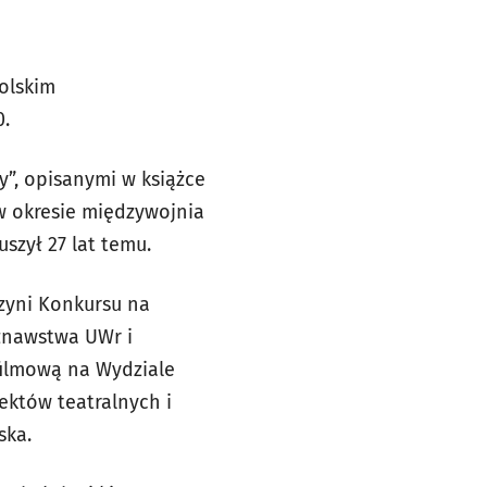
olskim
0.
y”, opisanymi w książce
 w okresie międzywojnia
szył 27 lat temu.
zyni Konkursu na
znawstwa UWr i
filmową na Wydziale
jektów teatralnych i
ska.