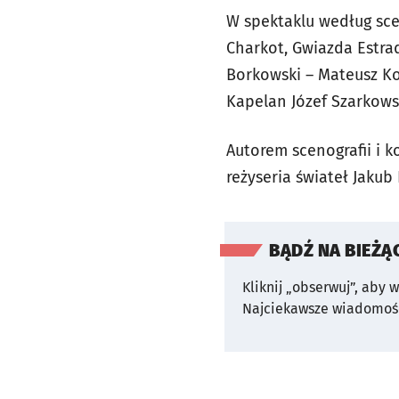
W spektaklu według scen
Charkot, Gwiazda Estrad
Borkowski – Mateusz Ko
Kapelan Józef Szarkowsk
Autorem scenografii i 
reżyseria świateł Jakub
BĄDŹ NA BIEŻĄ
Kliknij „obserwuj”, aby 
Najciekawsze wiadomośc