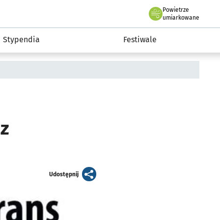
Powietrze
we Wrocławiu
Kultura
umiarkowane
Stypendia
Festiwale
 z
artykuł
Udostępnij