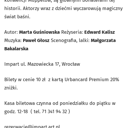
konwencji Muppetów, są głównymi bohaterami tej
historii. Aktorzy wraz z dziećmi wyczarowują magiczny
świat baśni.
Autor:
Marta Guśniowska
Reżyseria:
Edward Kalisz
Muzyka:
Paweł Głosz
Scenografia, lalki:
Małgorzata
Bakalarska
Impart ul. Mazowiecka 17, Wrocław
Bilety w cenie 10 zł z kartą Urbancard Premium 20%
zniżki.
Kasa biletowa czynna od poniedziałku do piątku w
godz. 12-18 ( tel. 71 341 94 32 )
rezerwacje@impart.art.pl