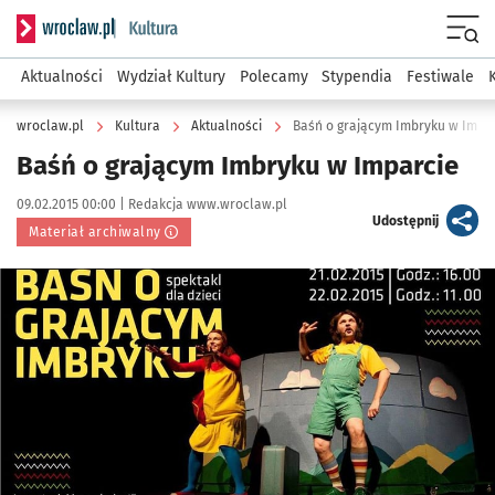
Serwis informacyjny wroclaw.pl podserwis: Kultura
Menu
Aktualności
Wydział Kultury
Polecamy
Stypendia
Festiwale
wroclaw.pl
Kultura
Aktualności
Baśń o grającym Imbryku w Impa
Baśń o grającym Imbryku w Imparcie
Data publikacji:
Autor:
09.02.2015 00:00 |
Redakcja www.wroclaw.pl
artykuł
Udostępnij
Materiał archiwalny
Kliknij, aby powiększyć