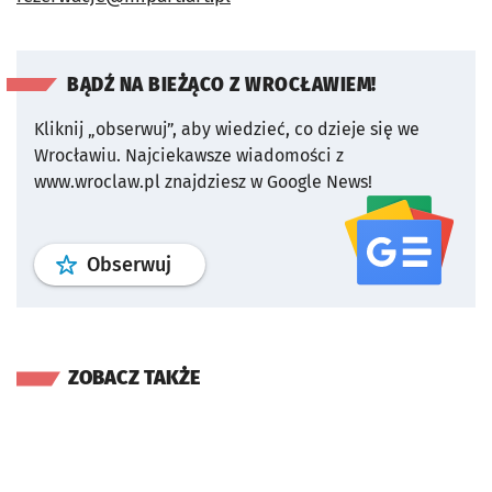
BĄDŹ NA BIEŻĄCO Z WROCŁAWIEM!
Kliknij „obserwuj”, aby wiedzieć, co dzieje się we
Wrocławiu.
Najciekawsze wiadomości z
www.wroclaw.pl znajdziesz w Google News!
profil
google news
serwisu wroclaw
Obserwuj
ZOBACZ TAKŻE