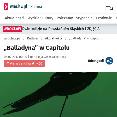
Serwis informacyjny wroclaw.pl podserwis: Kultura
Menu
Aktualności
Wydział Kultury
Polecamy
Stypendia
Festiwale
WROCŁAW
Dwie kolizje na Powstańców Śląskich | ZDJĘCIA
wroclaw.pl
Kultura
Aktualności
„Balladyna” w Capitolu
„Balladyna” w Capitolu
Data publikacji:
Autor:
06.02.2017 00:00 |
Redakcja www.wroclaw.pl
artykuł
Udostępnij
Materiał archiwalny
Kliknij, aby powiększyć