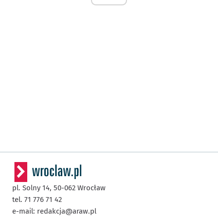
pl. Solny 14,
50-062
Wrocław
tel. 71 776 71 42
e-mail:
redakcja@araw.pl