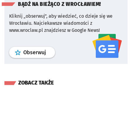
BĄDŹ NA BIEŻĄCO Z WROCŁAWIEM!
Kliknij „obserwuj”, aby wiedzieć, co dzieje się we
Wrocławiu.
Najciekawsze wiadomości z
www.wroclaw.pl znajdziesz w Google News!
profil
google news
serwisu wroclaw
Obserwuj
ZOBACZ TAKŻE