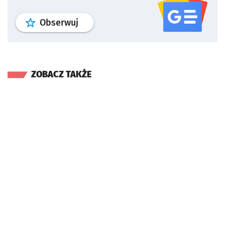
profil
google news
serwisu wroclaw
Obserwuj
ZOBACZ TAKŻE