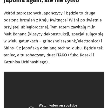
Japonia again, ale nie tylko
Wśród zaproszonych Japończycy i będzie to druga
odsłona brzmień z Kraju Kwitnącej Wiśni po świetnie
przyjętej ubiegłorocznej. Tym razem zawitają m.in.
Melt Banana (klasycy dekonstrukcji, specjalizujący się
w wielu gatunkach – grind/noise/punk/electronica) i
Shins-K z japońską odmianą techno-dubu. Będzie też
taniec, a tu zobaczymy duet ITAKO (Yuko Kaseki i
Kazuhisa Uchihashiego).