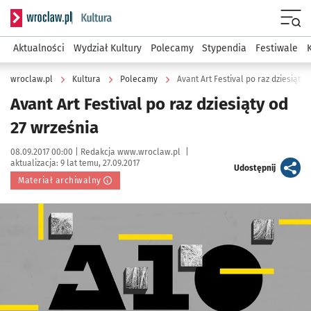
Serwis informacyjny wroclaw.pl podserwis: Kultura
Menu
Aktualności
Wydział Kultury
Polecamy
Stypendia
Festiwale
wroclaw.pl
Kultura
Polecamy
Avant Art Festival po raz dziesiąty 
Avant Art Festival po raz dziesiąty od
27 września
Data publikacji:
Autor:
08.09.2017 00:00 |
Redakcja www.wroclaw.pl
|
aktualizacja:
9 lat temu, 27.09.2017
artykuł
Udostępnij
Materiał archiwalny
Kliknij, aby powiększyć