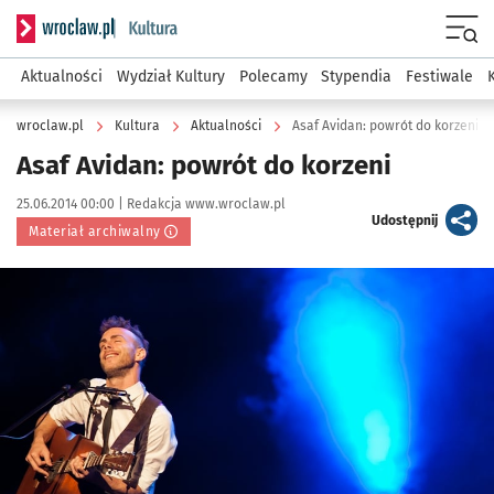
Serwis informacyjny wroclaw.pl podserwis: Kultura
Menu
Aktualności
Wydział Kultury
Polecamy
Stypendia
Festiwale
wroclaw.pl
Kultura
Aktualności
Asaf Avidan: powrót do korzeni
Asaf Avidan: powrót do korzeni
Data publikacji:
Autor:
25.06.2014 00:00 |
Redakcja www.wroclaw.pl
artykuł
Udostępnij
Materiał archiwalny
Kliknij, aby powiększyć