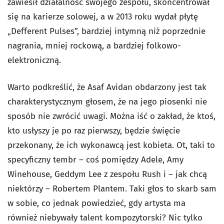
zawiesił działalność swojego zespołu, skoncentrował
się na karierze solowej, a w 2013 roku wydał płytę
„Defferent Pulses”, bardziej intymną niż poprzednie
nagrania, mniej rockową, a bardziej folkowo-
elektroniczną.
Warto podkreślić, że Asaf Avidan obdarzony jest tak
charakterystycznym głosem, że na jego piosenki nie
sposób nie zwrócić uwagi. Można iść o zakład, że ktoś,
kto usłyszy je po raz pierwszy, będzie święcie
przekonany, że ich wykonawcą jest kobieta. Ot, taki to
specyficzny tembr – coś pomiędzy Adele, Amy
Winehouse, Geddym Lee z zespołu Rush i – jak chcą
niektórzy – Robertem Plantem. Taki głos to skarb sam
w sobie, co jednak powiedzieć, gdy artysta ma
również niebywały talent kompozytorski? Nic tylko