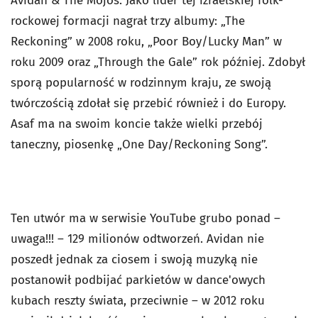
Avidan & The Mojos. Jako lider tej izraelskiej folk-
rockowej formacji nagrał trzy albumy: „The
Reckoning” w 2008 roku, „Poor Boy/Lucky Man” w
roku 2009 oraz „Through the Gale” rok później. Zdobył
sporą popularność w rodzinnym kraju, ze swoją
twórczością zdołał się przebić również i do Europy.
Asaf ma na swoim koncie także wielki przebój
taneczny, piosenkę „One Day/Reckoning Song”.
Ten utwór ma w serwisie YouTube grubo ponad –
uwaga!!! – 129 milionów odtworzeń. Avidan nie
poszedł jednak za ciosem i swoją muzyką nie
postanowił podbijać parkietów w dance'owych
kubach reszty świata, przeciwnie – w 2012 roku