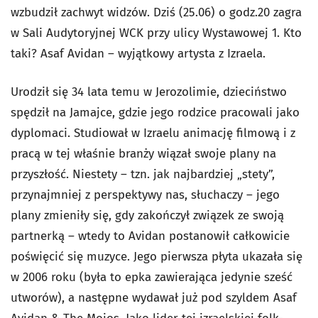
wzbudził zachwyt widzów. Dziś (25.06) o godz.20 zagra
w Sali Audytoryjnej WCK przy ulicy Wystawowej 1. Kto
taki? Asaf Avidan – wyjątkowy artysta z Izraela.
Urodził się 34 lata temu w Jerozolimie, dzieciństwo
spędził na Jamajce, gdzie jego rodzice pracowali jako
dyplomaci. Studiował w Izraelu animację filmową i z
pracą w tej właśnie branży wiązał swoje plany na
przyszłość. Niestety – tzn. jak najbardziej „stety”,
przynajmniej z perspektywy nas, słuchaczy – jego
plany zmieniły się, gdy zakończył związek ze swoją
partnerką – wtedy to Avidan postanowił całkowicie
poświęcić się muzyce. Jego pierwsza płyta ukazała się
w 2006 roku (była to epka zawierająca jedynie sześć
utworów), a następne wydawał już pod szyldem Asaf