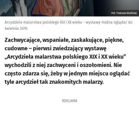
Fot. Tomasz Walków
Arcydzieła malarstwa polskiego XIX i XX wieku - wystawę można oglądać do
kwietnia 2016
Zachwycające, wspaniałe, zaskakujące, piękne,
cudowne – pierwsi zwiedzający wystawę
„Arcydzieła malarstwa polskiego XIX i XX wieku”
wychodzili z niej zachwyceni i oszołomieni. Nie
często zdarza się, żeby w jednym miejscu oglądać
tyle arcydzieł tak znakomitych malarzy.
REKLAMA