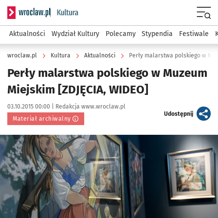
Serwis informacyjny wroclaw.pl podserwis: Kultura
Menu
Aktualności
Wydział Kultury
Polecamy
Stypendia
Festiwale
wroclaw.pl
Kultura
Aktualności
Perły malarstwa polskiego w Muz
Perły malarstwa polskiego w Muzeum
Miejskim [ZDJĘCIA, WIDEO]
Data publikacji:
Autor:
03.10.2015 00:00 |
Redakcja www.wroclaw.pl
artykuł
Udostępnij
Materiał archiwalny
Kliknij, aby powiększyć