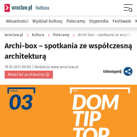
Serwis informacyjny wroclaw.pl podserwis: Kultura
Menu
Aktualności
Wydział Kultury
Polecamy
Stypendia
Festiwale
wroclaw.pl
Kultura
Polecamy
Archi-box – spotkania ze współcze
Archi-box – spotkania ze współczesną
architekturą
Data publikacji:
Autor:
18.10.2013 00:00 |
Redakcja www.wroclaw.pl
artykuł
Udostępnij
Materiał archiwalny
Kliknij, aby powiększyć