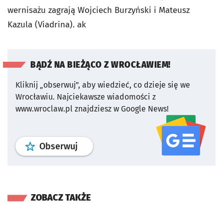
wernisażu zagrają Wojciech Burzyński i Mateusz
Kazula (Viadrina). ak
BĄDŹ NA BIEŻĄCO Z WROCŁAWIEM!
Kliknij „obserwuj”, aby wiedzieć, co dzieje się we
Wrocławiu.
Najciekawsze wiadomości z
www.wroclaw.pl znajdziesz w Google News!
profil
google news
serwisu wroclaw
Obserwuj
ZOBACZ TAKŻE