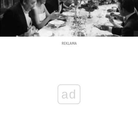
REKLAMA
ad