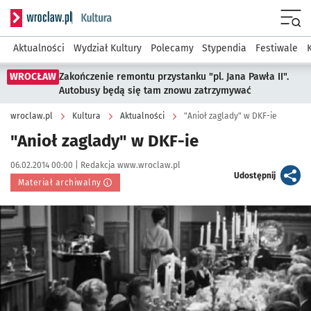
Serwis informacyjny wroclaw.pl podserwis: Kultura
Menu
Aktualności
Wydział Kultury
Polecamy
Stypendia
Festiwale
WROCŁAW
Zakończenie remontu przystanku "pl. Jana Pawła II".
Autobusy będą się tam znowu zatrzymywać
wroclaw.pl
Kultura
Aktualności
"Anioł zaglady" w DKF-ie
"Anioł zaglady" w DKF-ie
Data publikacji:
Autor:
06.02.2014 00:00 |
Redakcja www.wroclaw.pl
artykuł
Udostępnij
Materiał archiwalny
Kliknij, aby powiększyć