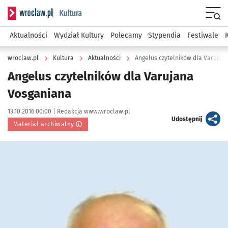
Serwis informacyjny wroclaw.pl podserwis: Kultura
Menu
Aktualności
Wydział Kultury
Polecamy
Stypendia
Festiwale
wroclaw.pl
Kultura
Aktualności
Angelus czytelników dla Varujan
Angelus czytelników dla Varujana
Vosganiana
Data publikacji:
Autor:
13.10.2016 00:00 |
Redakcja www.wroclaw.pl
artykuł
Udostępnij
Materiał archiwalny
Kliknij, aby powiększyć