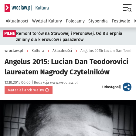
Serwis informacyjny wroclaw.pl podserwis: Kultura
Menu
Aktualności
Wydział Kultury
Polecamy
Stypendia
Festiwale
PILNE
Remont torów na Stawowej i Peronowej. Od 8 sierpnia
zmiany dla kierowców i pasażerów
wroclaw.pl
Kultura
Aktualności
Angelus 2015: Lucian Dan Teodor
Angelus 2015: Lucian Dan Teodorovici
laureatem Nagrody Czytelników
Data publikacji:
Autor:
13.10.2015 00:00 |
Redakcja www.wroclaw.pl
artykuł
Udostępnij
Materiał archiwalny
Kliknij, aby powiększyć