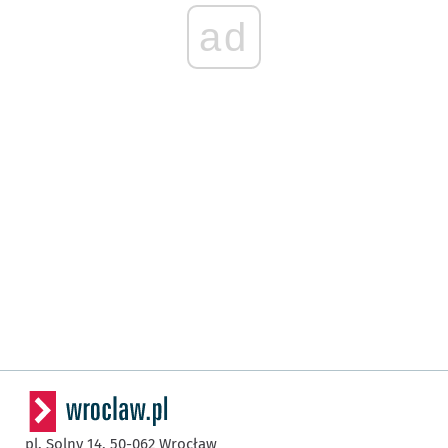
ad
pl. Solny 14,
50-062
Wrocław