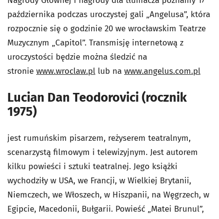
Nagrody Głównej i nagrody dla tłumacza poznamy 17
października podczas uroczystej gali „Angelusa”, która
rozpocznie się o godzinie 20 we wrocławskim Teatrze
Muzycznym „Capitol”. Transmisję internetową z
uroczystości będzie można śledzić na
stronie
www.wroclaw.pl
lub na
www.angelus.com.pl
Lucian Dan Teodorovici (rocznik
1975)
jest rumuńskim pisarzem, reżyserem teatralnym,
scenarzystą filmowym i telewizyjnym. Jest autorem
kilku powieści i sztuki teatralnej. Jego książki
wychodziły w USA, we Francji, w Wielkiej Brytanii,
Niemczech, we Włoszech, w Hiszpanii, na Węgrzech, w
Egipcie, Macedonii, Bułgarii. Powieść „Matei Brunul”,