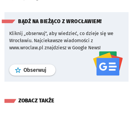
BĄDŹ NA BIEŻĄCO Z WROCŁAWIEM!
Kliknij „obserwuj”, aby wiedzieć, co dzieje się we
Wrocławiu.
Najciekawsze wiadomości z
www.wroclaw.pl znajdziesz w Google News!
profil
google news
serwisu wroclaw
Obserwuj
ZOBACZ TAKŻE