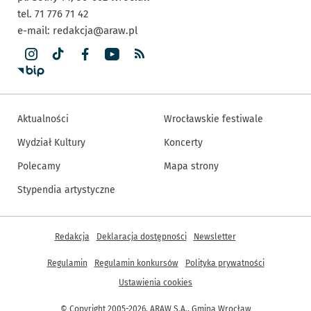
tel. 71 776 71 42
e-mail:
redakcja@araw.pl
Aktualności
Wrocławskie festiwale
Wydział Kultury
Koncerty
Polecamy
Mapa strony
Stypendia artystyczne
Inne informacje
Redakcja
Deklaracja dostępności
Newsletter
Regulamin
Regulamin konkursów
Polityka prywatności
Ustawienia cookies
© Copyright 2005-2026, ARAW S.A., Gmina Wrocław