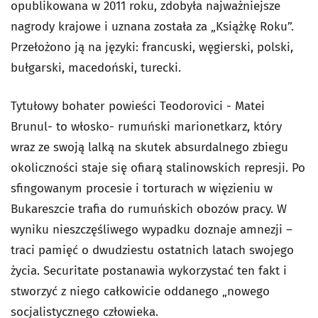
opublikowana w 2011 roku, zdobyła najważniejsze
nagrody krajowe i uznana została za „Książkę Roku”.
Przełożono ją na języki: francuski, węgierski, polski,
bułgarski, macedoński, turecki.
Tytułowy bohater powieści Teodorovici - Matei
Brunul- to włosko- rumuński marionetkarz, który
wraz ze swoją lalką na skutek absurdalnego zbiegu
okoliczności staje się ofiarą stalinowskich represji. Po
sfingowanym procesie i torturach w więzieniu w
Bukareszcie trafia do rumuńskich obozów pracy. W
wyniku nieszczęśliwego wypadku doznaje amnezji –
traci pamięć o dwudziestu ostatnich latach swojego
życia. Securitate postanawia wykorzystać ten fakt i
stworzyć z niego całkowicie oddanego „nowego
socjalistycznego człowieka.