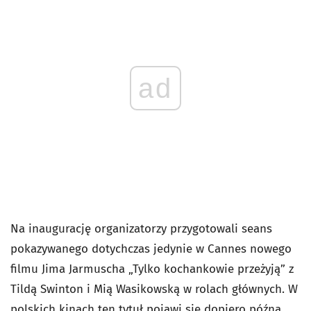
ad
Na inaugurację organizatorzy przygotowali seans
pokazywanego dotychczas jedynie w Cannes nowego
filmu Jima Jarmuscha „Tylko kochankowie przeżyją” z
Tildą Swinton i Mią Wasikowską w rolach głównych. W
polskich kinach ten tytuł pojawi się dopiero późną