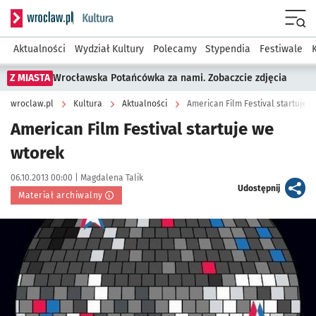
Serwis informacyjny wroclaw.pl podserwis: Kultura
Menu
Aktualności
Wydział Kultury
Polecamy
Stypendia
Festiwale
Z MIASTA
Wrocławska Potańcówka za nami. Zobaczcie zdjęcia
wroclaw.pl
Kultura
Aktualności
American Film Festival startuje 
American Film Festival startuje we
wtorek
Data publikacji:
Autor:
06.10.2013 00:00 |
Magdalena Talik
artykuł
Udostępnij
Materiał archiwalny
Kliknij, aby powiększyć