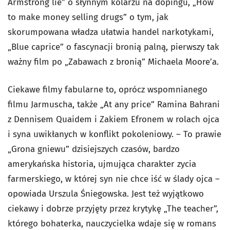
Armstrong lie” o słynnym kolarzu na dopingu, „How
to make money selling drugs” o tym, jak
skorumpowana władza ułatwia handel narkotykami,
„Blue caprice” o fascynacji bronią palną, pierwszy tak
ważny film po „Zabawach z bronią” Michaela Moore’a.
Ciekawe filmy fabularne to, oprócz wspomnianego
filmu Jarmuscha, także „At any price” Ramina Bahrani
z Dennisem Quaidem i Zakiem Efronem w rolach ojca
i syna uwikłanych w konflikt pokoleniowy. – To prawie
„Grona gniewu” dzisiejszych czasów, bardzo
amerykańska historia, ujmująca charakter zycia
farmerskiego, w której syn nie chce iść w ślady ojca –
opowiada Urszula Śniegowska. Jest też wyjątkowo
ciekawy i dobrze przyjęty przez krytykę „The teacher”,
którego bohaterka, nauczycielka wdaje się w romans