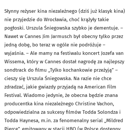
Słynny reżyser kina niezależnego (dziś już klasyk kina)
nie przyjedzie do Wrocławia, choć krążyły takie
pogłoski. Urszula Śniegowska szybko je dementuje. –
Nawet w Cannes Jim Jarmusch był obecny tylko przez
jedną dobę, bo teraz w ogóle nie podróżuje –
wyjaśnia. – Ale mamy na festiwalu koncert Jozefa van
Wissema, który w Cannes dostał nagrodę za najlepszy
sondtrack do filmu „Tylko kochankowie przeżyją” –
cieszy się Urszula Śniegowska. Na razie nie chce
zdradzać, jakie gwiazdy przyjadą na American Film
Festival. Wiadomo jedynie, że obecna będzie znana
producentka kina niezależnego Christine Vachon,
odpowiedzialna za sukcesy filmów Todda Solondza i
Todda Haynesa, m.in. za fenomenalny serial „Mildred
Pierce”, emitowany w stacji HBO (w Polsce dostępny