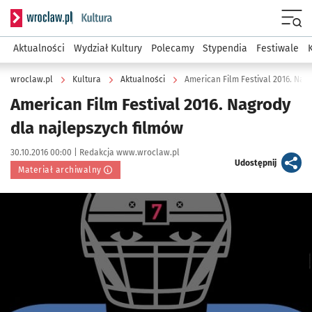
Serwis informacyjny wroclaw.pl podserwis: Kultura
Menu
Aktualności
Wydział Kultury
Polecamy
Stypendia
Festiwale
wroclaw.pl
Kultura
Aktualności
American Film Festival 2016. Nag
American Film Festival 2016. Nagrody
dla najlepszych filmów
Data publikacji:
Autor:
30.10.2016 00:00 |
Redakcja www.wroclaw.pl
artykuł
Udostępnij
Materiał archiwalny
Kliknij, aby powiększyć