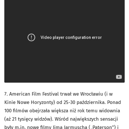
7. American Film Festival trwał we Wrocławiu (i w
Kinie Nowe Horyzonty) od 25-30 października. Ponad
100 filmów obejrzała większa niż rok temu widownia
(aż 21 tysięcy widzów). Wśród największych sensacji
były m.in. nowe filmy Jima Jarmuscha („Paterson”) i