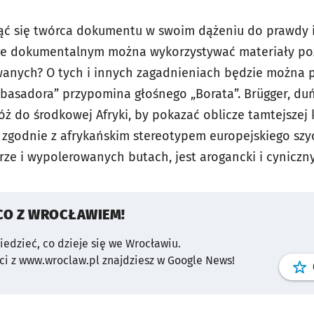
ąć się twórca dokumentu w swoim dążeniu do prawdy i
mie dokumentalnym można wykorzystywać materiały po
wanych? O tych i innych zagadnieniach będzie można
asadora” przypomina głośnego „Borata”. Brügger, duńs
ż do środkowej Afryki, by pokazać oblicze tamtejszej 
zgodnie z afrykańskim stereotypem europejskiego szy
rze i wypolerowanych butach, jest arogancki i cyniczn
CO Z WROCŁAWIEM!
wiedzieć, co dzieje się we Wrocławiu.
i z www.wroclaw.pl znajdziesz w Google News!