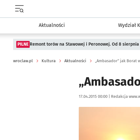
Menu główne portalu wroclaw.pl
Aktualności
Wydział K
PILNE
Remont torów na Stawowej i Peronowej. Od 8 sierpnia
wroclaw.pl
Kultura
Aktualności
„Ambasador” jak Borat w
„Ambasador
Data publikacji:
Autor:
17.04.2015 00:00 |
Redakcja www.w
Kliknij, aby powiększyć