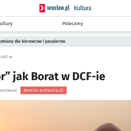
Serwis informacyjny wroclaw.pl podserwis: 
ultury
Polecamy
 zmiany dla kierowców i pasażerów
 DCF-ie
” jak Borat w DCF-ie
roclaw.pl
Materiał archiwalny