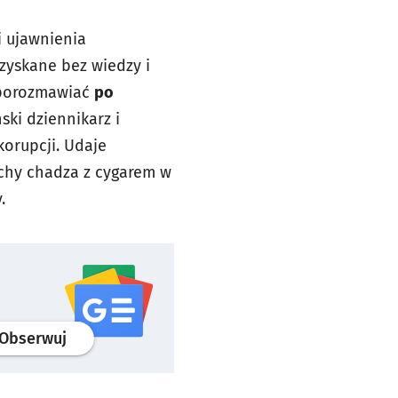
 ujawnienia
zyskane bez wiedzy i
 porozmawiać
po
ki dziennikarz i
korupcji. Udaje
chy chadza z cygarem w
y.
profil
google news
serwisu wroclaw.pl
Obserwuj