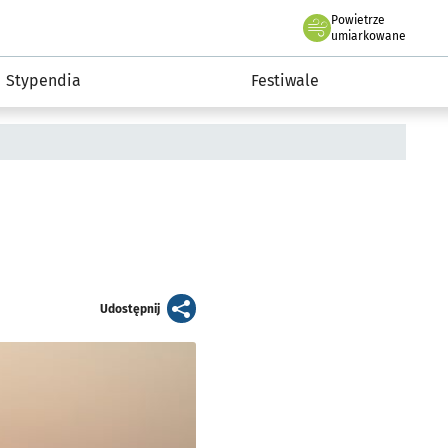
Powietrze
we Wrocławiu
Kultura
umiarkowane
Stypendia
Festiwale
artykuł
Udostępnij