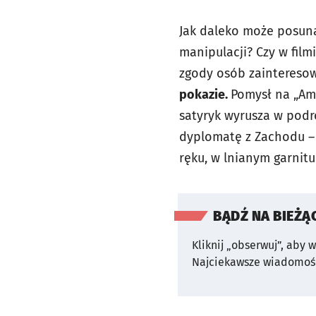
Jak daleko może posun
manipulacji? Czy w fil
zgody osób zaintereso
pokazie.
Pomysł na „Amb
satyryk wyrusza w podró
dyplomatę z Zachodu – 
ręku, w lnianym garnitu
BĄDŹ NA BIEŻĄ
Kliknij „obserwuj”, aby 
Najciekawsze wiadomośc