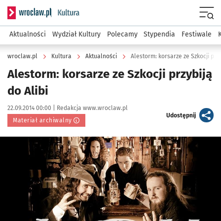
Serwis informacyjny wroclaw.pl podserwis: Kultura
Menu
Aktualności
Wydział Kultury
Polecamy
Stypendia
Festiwale
wroclaw.pl
Kultura
Aktualności
Alestorm: korsarze ze Szkocji przy
Alestorm: korsarze ze Szkocji przybiją
do Alibi
Data publikacji:
Autor:
22.09.2014 00:00 |
Redakcja www.wroclaw.pl
artykuł
Udostępnij
Materiał archiwalny
Kliknij, aby powiększyć