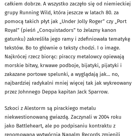
całkiem dobrze. A wszystko zaczęło się od niemieckiej
grupy Running Wild, która jeszcze w latach 80. za
pomocą takich płyt jak „Under Jolly Roger” czy „Port
Royal” (pieśń „Conquistadors” to żelazny kanon
gatunku) zakreśliła jego ramy i zdefiniowała tematykę
tekstów. Bo to głównie o teksty chodzi. I o image.
Najkrócej rzecz biorąc: piraccy metalowcy opiewają
morskie bitwy, krwawe podboje, bijatyki, pijatyki i
zakazane portowe spelunki, a wyglądają jak... no,
najbardziej radykalni mniej więcej tak jak wykreowany
przez Johnnego Deppa kapitan Jack Sparrow.
Szkoci z Alestorm są pirackiego metalu
niekwestionowaną gwiazdą. Zaczynali w 2004 roku
jako Battleheart, ale po podpisaniu kontraktu z
renomowaną wytwórnią Napalm Records zmienili