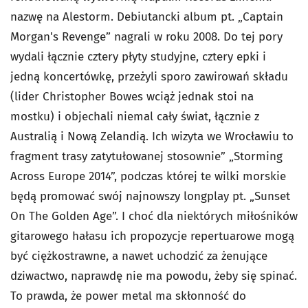
nazwę na Alestorm. Debiutancki album pt. „Captain
Morgan's Revenge” nagrali w roku 2008. Do tej pory
wydali łącznie cztery płyty studyjne, cztery epki i
jedną koncertówkę, przeżyli sporo zawirowań składu
(lider Christopher Bowes wciąż jednak stoi na
mostku) i objechali niemal cały świat, łącznie z
Australią i Nową Zelandią. Ich wizyta we Wrocławiu to
fragment trasy zatytułowanej stosownie” „Storming
Across Europe 2014”, podczas której te wilki morskie
będą promować swój najnowszy longplay pt. „Sunset
On The Golden Age”. I choć dla niektórych miłośników
gitarowego hałasu ich propozycje repertuarowe mogą
być ciężkostrawne, a nawet uchodzić za żenujące
dziwactwo, naprawdę nie ma powodu, żeby się spinać.
To prawda, że power metal ma skłonność do