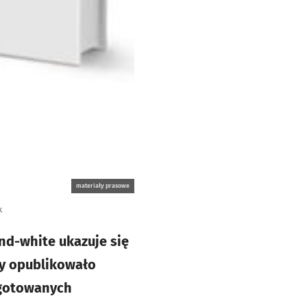
materiały prasowe
k
nd-white ukazuje się
my opublikowało
ygotowanych