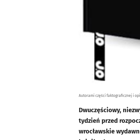
Autorami części faktograficznej i 
Dwuczęściowy, niezwy
tydzień przed rozpoc
wrocławskie wydawnic