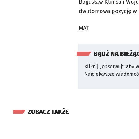
Bogusław Klimsa i Wojci
dwutomowa pozycję w ni
MAT
BĄDŹ NA BIEŻĄ
Kliknij „obserwuj”, aby 
Najciekawsze wiadomośc
ZOBACZ TAKŻE