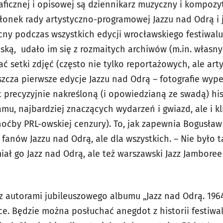
raficznej i opisowej są dziennikarz muzyczny i kompoz
złonek rady artystyczno-programowej Jazzu nad Odrą i
cny podczas wszystkich edycji wrocławskiego festiwalu
ką, udało im się z rozmaitych archiwów (m.in. własny
kać setki zdjęć (często nie tylko reportażowych, ale art
cza pierwsze edycje Jazzu nad Odrą – fotografie wype
 precyzyjnie nakreśloną (i opowiedzianą ze swadą) hist
u, najbardziej znaczących wydarzeń i gwiazd, ale i k
oćby PRL-owskiej cenzury). To, jak zapewnia Bogusław 
 fanów Jazzu nad Odrą, ale dla wszystkich. – Nie było 
iał go Jazz nad Odrą, ale też warszawski Jazz Jamboree
 autorami jubileuszowego albumu „Jazz nad Odrą. 1964
ce. Będzie można posłuchać anegdot z historii festiwal