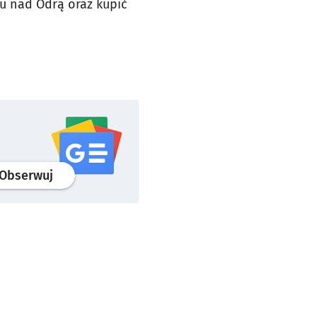
zu nad Odrą oraz kupić
profil
google news
serwisu wroclaw.pl
Obserwuj