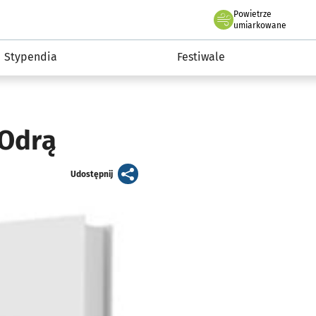
Powietrze
we Wrocławiu
Kultura
umiarkowane
Stypendia
Festiwale
 Odrą
artykuł
Udostępnij