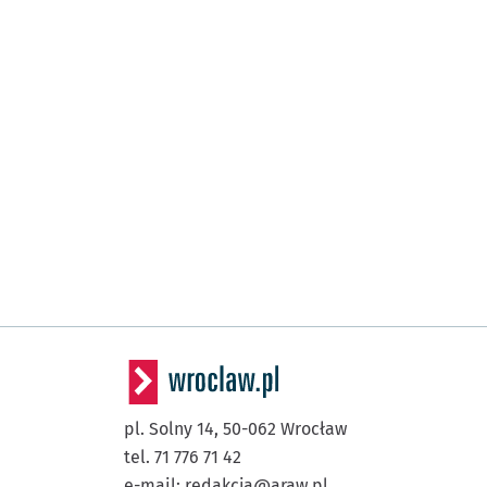
pl. Solny 14,
50-062
Wrocław
tel. 71 776 71 42
e-mail:
redakcja@araw.pl