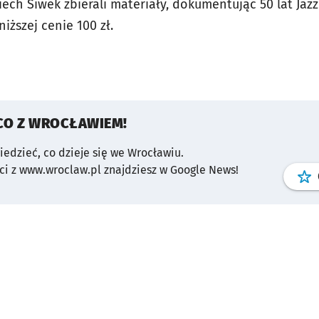
ech Siwek zbierali materiały, dokumentując 50 lat Jaz
ższej cenie 100 zł.
CO Z WROCŁAWIEM!
wiedzieć, co dzieje się we Wrocławiu.
i z www.wroclaw.pl znajdziesz w Google News!