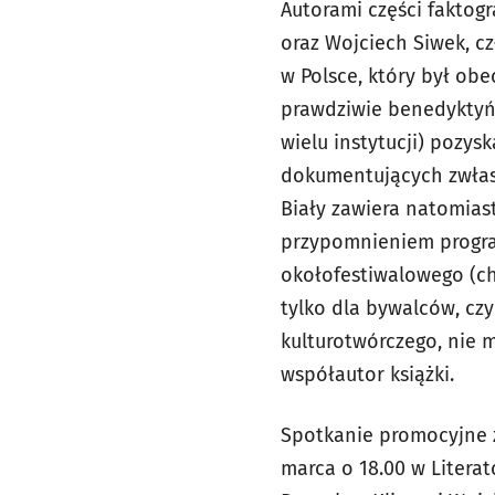
Autorami części faktog
oraz Wojciech Siwek, c
w Polsce, który był obe
prawdziwie benedyktyńs
wielu instytucji) pozys
dokumentujących zwłasz
Biały zawiera natomiast
przypomnieniem program
okołofestiwalowego (ch
tylko dla bywalców, czy
kulturotwórczego, nie m
współautor książki.
Spotkanie promocyjne z
marca o 18.00 w Literat