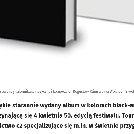
opisowej są dziennikarz muzyczny i kompozytor Bogusław Klimsa oraz Wojciech Siwe
kle starannie wydany album w kolorach black-a
zynającą się 4 kwietnia 50. edycją festiwalu. To
two c2 specjalizujące się m.in. w świetnie prz