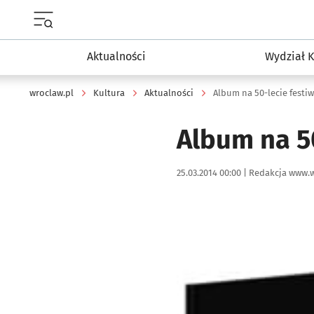
Menu główne portalu wroclaw.pl
Aktualności
Wydział K
wroclaw.pl
Kultura
Aktualności
Album na 50-lecie festi
Album na 50
Data publikacji:
Autor:
25.03.2014 00:00 |
Redakcja www.w
Kliknij, aby powiększyć