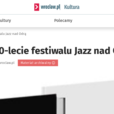
Serwis informacyjny wroclaw.pl podserwis: 
ultury
Polecamy
walu Jazz nad Odrą
-lecie festiwalu Jazz nad
roclaw.pl
Materiał archiwalny