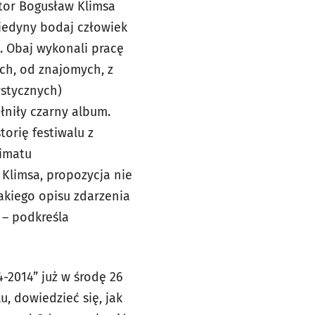
ytor Bogusław Klimsa
 jedyny bodaj człowiek
. Obaj wykonali pracę
ch, od znajomych, z
ystycznych)
łniły czarny album.
orię festiwalu z
limatu
Klimsa, propozycja nie
takiego opisu zdarzenia
 – podkreśla
-2014” już w środę 26
u, dowiedzieć się, jak