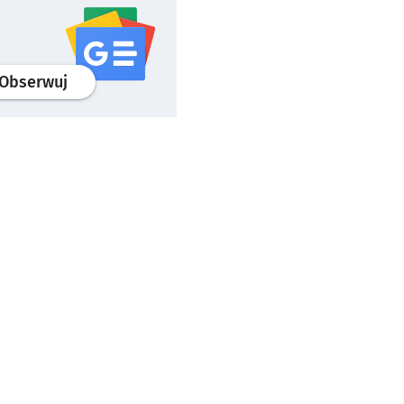
profil
google news
serwisu wroclaw.pl
Obserwuj