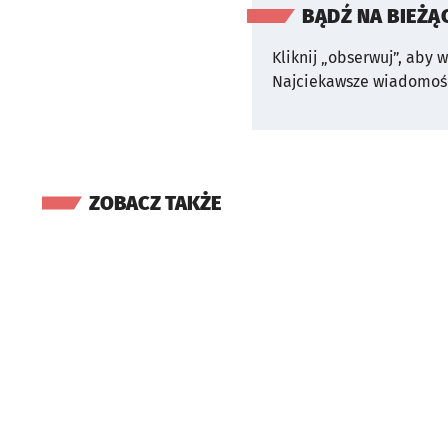
BĄDŹ NA BIEŻĄ
Kliknij „obserwuj”, aby 
Najciekawsze wiadomośc
ZOBACZ TAKŻE