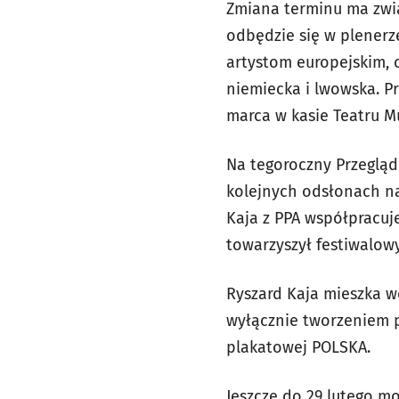
Zmiana terminu ma zwią
odbędzie się w plenerz
artystom europejskim, o
niemiecka i lwowska. P
marca w kasie Teatru Mu
Na tegoroczny Przegląd
kolejnych odsłonach 
Kaja z PPA współpracuj
towarzyszył festiwalo
Ryszard Kaja mieszka we
wyłącznie tworzeniem pl
plakatowej POLSKA.
Jeszcze do 29 lutego mo