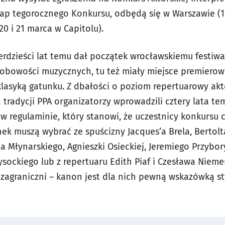
 Etap tegorocznego Konkursu, odbędą się w Warszawie (
0 i 21 marca w Capitolu).
terdzieści lat temu dał początek wrocławskiemu festiw
sobowości muzycznych, tu też miały miejsce premiero
 klasyką gatunku. Z dbałości o poziom repertuarowy akt
 tradycji PPA organizatorzy wprowadzili cztery lata t
is w regulaminie, który stanowi, że uczestnicy konkursu 
k muszą wybrać ze spuścizny Jacques’a Brela, Bertolta
a Młynarskiego, Agnieszki Osieckiej, Jeremiego Przybor
ysockiego lub z repertuaru Edith Piaf i Czesława Nie
zagraniczni – kanon jest dla nich pewną wskazówką sty