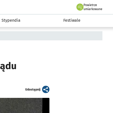
Powietrze
we Wrocławiu
Kultura
umiarkowane
Stypendia
Festiwale
lądu
artykuł
Udostępnij