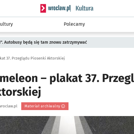
Serwis informacyjny wroclaw.pl podserwis: 
ultury
Polecamy
II". Autobusy będą się tam znowu zatrzymywać
kat 37. Przeglądu Piosenki Aktorskiej
meleon – plakat 37. Przeg
torskiej
roclaw.pl
Materiał archiwalny