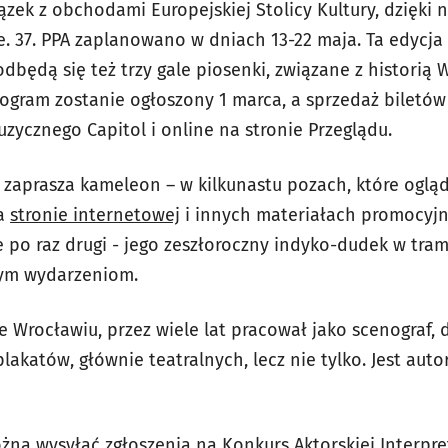
zek z obchodami Europejskiej Stolicy Kultury, dzięki 
e. 37. PPA zaplanowano w dniach 13-22 maja. Ta edycj
dbędą się też trzy gale piosenki, związane z historią 
rogram zostanie ogłoszony 1 marca, a sprzedaż biletów
zycznego Capitol i online na stronie Przeglądu.
 zaprasza kameleon – w kilkunastu pozach, które ogl
na
stronie internetowej
i innych materiałach promocyjny
e po raz drugi - jego zeszłoroczny indyko-dudek w tr
wym wydarzeniom.
 Wrocławiu, przez wiele lat pracował jako scenograf, d
akatów, głównie teatralnych, lecz nie tylko. Jest auto
żna wysyłać zgłoszenia na Konkurs Aktorskiej Interpre