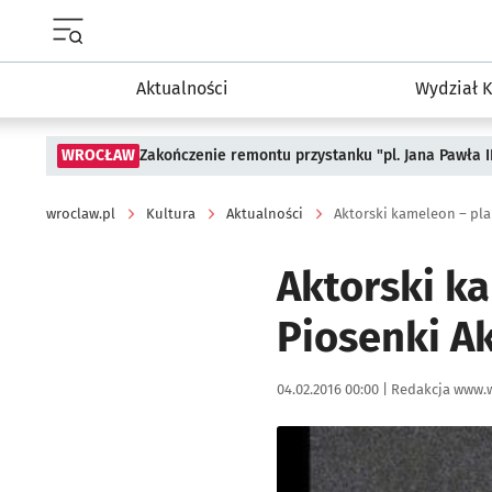
Menu główne portalu wroclaw.pl
Aktualności
Wydział K
WROCŁAW
Zakończenie remontu przystanku "pl. Jana Pawła 
wroclaw.pl
Kultura
Aktualności
Aktorski kameleon – pla
Aktorski ka
Piosenki Ak
Data publikacji:
Autor:
04.02.2016 00:00 |
Redakcja www.w
Kliknij, aby powiększyć