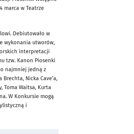
14 marca w Teatrze
alowi. Debiutowało w
we wykonania utworów,
orskich interpretacji
emu tzw. Kanon Piosenki
co najmniej jedną z
 Brechta, Nicka Cave’a,
y, Toma Waitsa, Kurta
mena. W Konkursie mogą
listyczną i