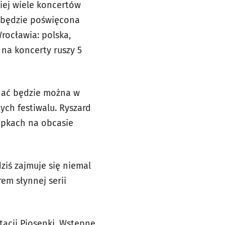
niej wiele koncertów
a będzie poświęcona
Wrocławia: polska,
 na koncerty ruszy 5
ądać będzie można w
ch festiwalu. Ryszard
ampkach na obcasie
ziś zajmuje się niemal
rem słynnej serii
tacji Piosenki. Wstępne