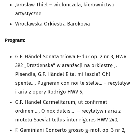
Jarosław Thiel – wiolonczela, kierownictwo
artystyczne
Wrocławska Orkiestra Barokowa
Program:
G.F. Händel
Sonata triowa F-dur
op. 2 nr 3, HWV
392 „Drezdeńska” w aranżacji na orkiestrę J.
Pisendla, G.F. Händel
E tal mi lascia? Oh!
spente...,
Pugneran con noi le stelle...
– recytatyw
i aria z opery
Rodrigo
HWV 5,
G.F. Händel
Carmelitarum, ut confirmet
ordinem...
,
O nox dulcis...
– recytatyw i aria z
motetu
Saeviat tellus inter rigores
HWV 240,
F. Geminiani
Concerto grosso
g-moll
op. 3 nr 2,