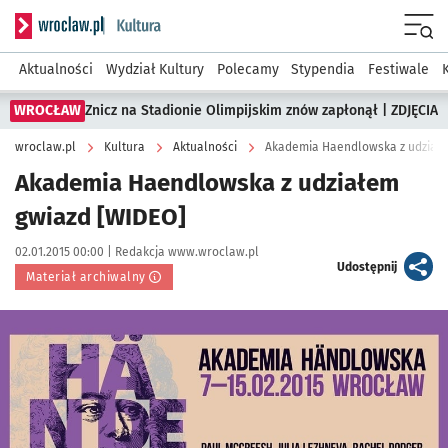
Serwis informacyjny wroclaw.pl podserwis: Kultura
Menu
Aktualności
Wydział Kultury
Polecamy
Stypendia
Festiwale
WROCŁAW
Znicz na Stadionie Olimpijskim znów zapłonął | ZDJĘCIA
wroclaw.pl
Kultura
Aktualności
Akademia Haendlowska z udziałe
Akademia Haendlowska z udziałem
gwiazd [WIDEO]
Data publikacji:
Autor:
02.01.2015 00:00 |
Redakcja www.wroclaw.pl
artykuł
Udostępnij
Materiał archiwalny
Kliknij, aby powiększyć