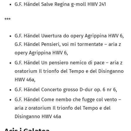
G.F. Händel
Salve Regina g-moll
HWV 241
***
G.F. Händel
Uwertura d
o opery
Agrippina
HWV 6,
G.F. Händel
Pensieri, voi mi tormentate
– aria z
opery
Agrippina
HWV 6,
G.F. Händel
Un pensiero nemico di pace
– aria z
oratorium
Il trionfo del Tempo e del Disinganno
HWV 46a,
G.F. Händel
Concerto grosso D-dur
op. 6 nr 6,
G.F. Händel
Come nembo che fugge col vento
–
aria z oratorium
Il trionfo del Tempo e del
Disinganno
HWV 46a