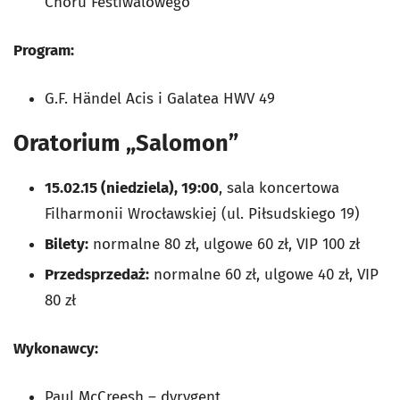
Chóru Festiwalowego
Program:
G.F. Händel
Acis i Galatea
HWV 49
Oratorium „Salomon”
15.02.15 (niedziela), 19:00
, sala koncertowa
Filharmonii Wrocławskiej (ul. Piłsudskiego 19)
Bilety:
normalne 80 zł, ulgowe 60 zł, VIP 100 zł
Przedsprzedaż:
normalne 60 zł, ulgowe 40 zł, VIP
80 zł
Wykonawcy:
Paul McCreesh – dyrygent,