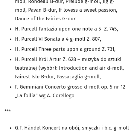
moll, Rondeau B-dur, Prelude g-moll, Jig g-
moll,
Pavan B-dur, If lovess a sweet passion,
Dance of the Fairies G-dur,
H. Purcell
Fantazia upon one note a 5
Z. 745,
H. Purcell
VI Sonata a 4 g-moll
Z. 807,
H. Purcell
Three parts upon a ground
Z. 731,
H. Purcell
Król Artur
Z. 628 – muzyka do sztuki
teatralnej (wybór):
Introduction and air d-moll,
Fairest Isle B-dur, Passacaglia g-moll
,
F. Geminiani
Concerto grosso d-moll
op. 5 nr 12
„La follia” wg A. Corellego
***
G.F. Händel
Koncert na obój, smyczki i b.c. g-moll