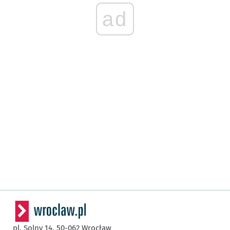
ad
pl. Solny 14,
50-062
Wrocław