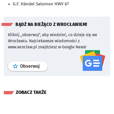
G.F. Händel
Salomon
HWV 67
BĄDŹ NA BIEŻĄCO Z WROCŁAWIEM!
Kliknij „obserwuj”, aby wiedzieć, co dzieje się we
Wrocławiu.
Najciekawsze wiadomości z
www.wroclaw.pl znajdziesz w Google News!
profil
google news
serwisu wroclaw
Obserwuj
ZOBACZ TAKŻE