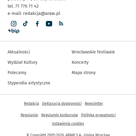
tel. 71 776 71 42
e-mail:
redakcja@araw.pl
Aktualności
Wrocławskie festiwale
Wydział Kultury
Koncerty
Polecamy
Mapa strony
Stypendia artystyczne
Inne informacje
Redakcja
Deklaracja dostępności
Newsletter
Regulamin
Regulamin konkursów
Polityka prywatności
Ustawienia cookies
© Copyright 2005-2026, ARAW S.A., Gmina Wrocław