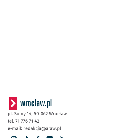
pl. Solny 14,
50-062
Wrocław
tel. 71 776 71 42
e-mail:
redakcja@araw.pl