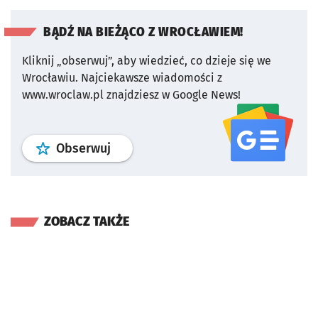
BĄDŹ NA BIEŻĄCO Z WROCŁAWIEM!
Kliknij „obserwuj”, aby wiedzieć, co dzieje się we
Wrocławiu.
Najciekawsze wiadomości z
www.wroclaw.pl znajdziesz w Google News!
profil
google news
serwisu wroclaw
Obserwuj
ZOBACZ TAKŻE