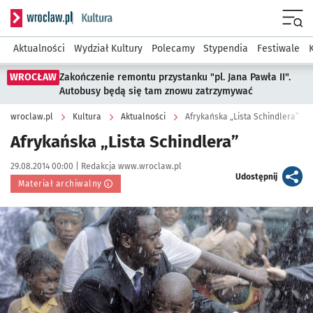
Serwis informacyjny wroclaw.pl podserwis: Kultura
Menu
Aktualności
Wydział Kultury
Polecamy
Stypendia
Festiwale
WROCŁAW
Zakończenie remontu przystanku "pl. Jana Pawła II".
Autobusy będą się tam znowu zatrzymywać
wroclaw.pl
Kultura
Aktualności
Afrykańska „Lista Schindlera”
Afrykańska „Lista Schindlera”
Data publikacji:
Autor:
29.08.2014 00:00 |
Redakcja www.wroclaw.pl
artykuł
Udostępnij
Materiał archiwalny
Kliknij, aby powiększyć