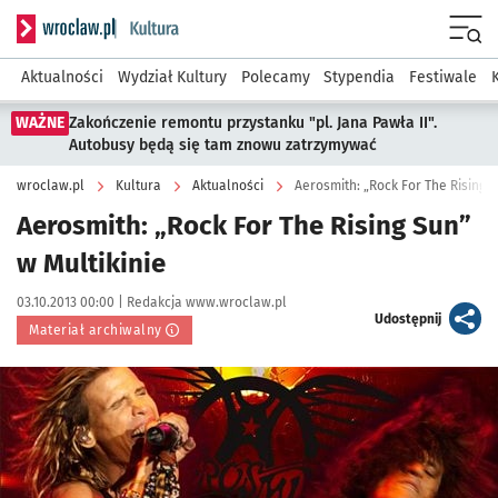
Serwis informacyjny wroclaw.pl podserwis: Kultura
Menu
Aktualności
Wydział Kultury
Polecamy
Stypendia
Festiwale
WAŻNE
Zakończenie remontu przystanku "pl. Jana Pawła II".
Autobusy będą się tam znowu zatrzymywać
wroclaw.pl
Kultura
Aktualności
Aerosmith: „Rock For The Rising S
Aerosmith: „Rock For The Rising Sun”
w Multikinie
Data publikacji:
Autor:
03.10.2013 00:00 |
Redakcja www.wroclaw.pl
artykuł
Udostępnij
Materiał archiwalny
Kliknij, aby powiększyć