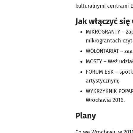
kulturalnymi centrami 
Jak włączyć się
MIKROGRANTY – zapr
mikrograntach czy
WOLONTARIAT – zaa
MOSTY – Weź udzia
FORUM ESK – spotk
artystycznym;
WYKRZYKNIK POPARCI
Wrocławia 2016.
Plany
Co we Wrocławiu w 2016