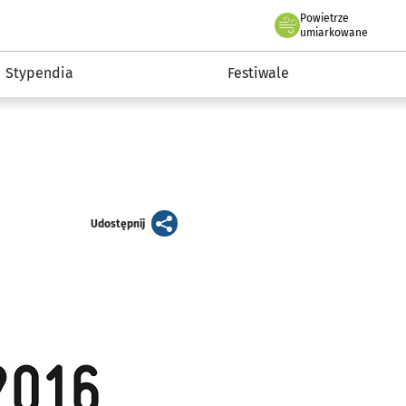
Powietrze
we Wrocławiu
Kultura
umiarkowane
Stypendia
Festiwale
artykuł
Udostępnij