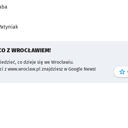
aba
Patyniak
CO Z WROCŁAWIEM!
wiedzieć, co dzieje się we Wrocławiu.
i z www.wroclaw.pl znajdziesz w Google News!