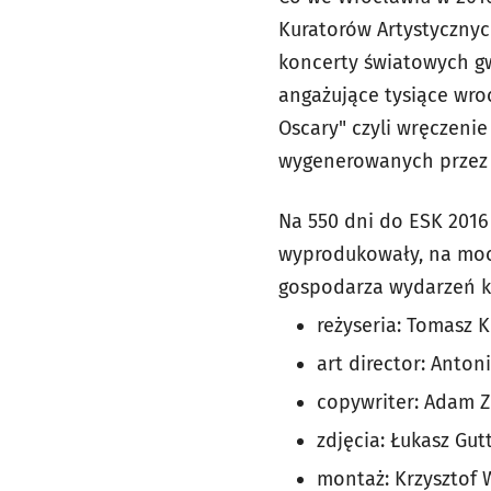
Kuratorów Artystycznych
koncerty światowych gw
angażujące tysiące wro
Oscary" czyli wręczeni
wygenerowanych przez
Na 550 dni do ESK 2016
wyprodukowały, na mocy
gospodarza wydarzeń ku
reżyseria: Tomasz K
art director: Anton
copywriter: Adam 
zdjęcia: Łukasz Gut
montaż: Krzysztof 