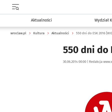
Menu główne portalu wroclaw.pl
Aktualności
Wydział K
wroclaw.pl
Kultura
Aktualności
550 dni do ESK 2016 [WI
550 dni do
Data publikacji:
Autor:
30.06.2014 00:00 |
Redakcja www.w
Kliknij, aby powiększyć