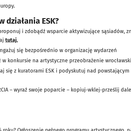
Europy.
 w działania ESK?
oponuj i zdobądź wsparcie aktywizujące sąsiadów, zn
taj
tutaj.
ngażuj się bezpośrednio w organizację wydarzeń
ł w konkursie na artystyczne przeobrażenie wrocławs
aj się z kuratorami ESK i podyskutuj nad powstający
A – wyraź swoje poparcie – kopiuj-wklej-prześlij da
 roku? Ogłoszenie pełnego programu artystycznego, 