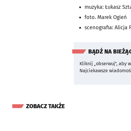
muzyka: Łukasz Szt
foto. Marek Ogień
scenografia: Alicja 
BĄDŹ NA BIEŻĄ
Kliknij „obserwuj”, aby 
Najciekawsze wiadomośc
ZOBACZ TAKŻE