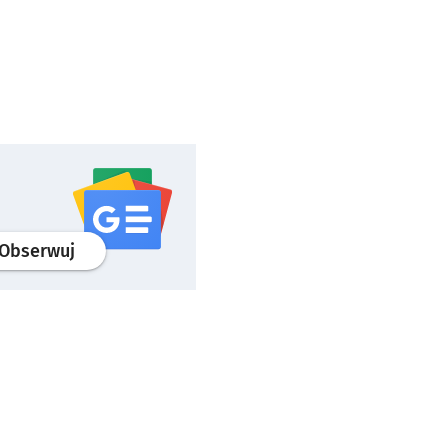
profil
google news
serwisu wroclaw.pl
Obserwuj