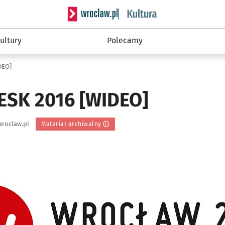
Serwis informacyjny wroclaw.pl podserwis: 
ultury
Polecamy
DEO]
 ESK 2016 [WIDEO]
roclaw.pl
Materiał archiwalny