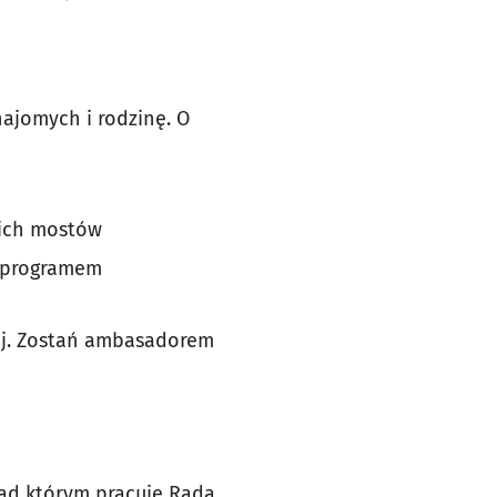
ajomych i rodzinę. O
kich mostów
m programem
lej. Zostań ambasadorem
nad którym pracuje Rada