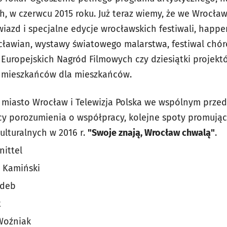
, w czerwcu 2015 roku. Już teraz wiemy, że we Wrocław
iazd i specjalne edycje wrocławskich festiwali, happe
cławian, wystawy światowego malarstwa, festiwal chór
e Europejskich Nagród Filmowych czy dziesiątki projek
 mieszkańców dla mieszkańców.
 miasto Wrocław i Telewizja Polska we wspólnym przed
 porozumienia o współpracy, kolejne spoty promujące
lturalnych w 2016 r.
"Swoje znają, Wrocław chwalą"
.
nittel
i Kamiński
Zdeb
t
Woźniak