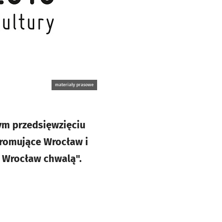
materiały prasowe
ym przedsięwzięciu
romujące Wrocław i
, Wrocław chwalą".