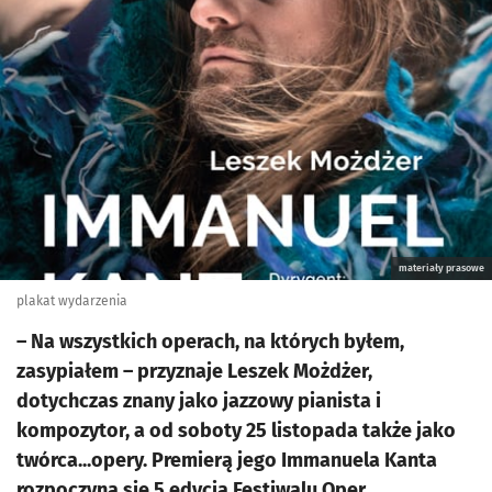
materiały prasowe
plakat wydarzenia
– Na wszystkich operach, na których byłem,
zasypiałem – przyznaje Leszek Możdżer,
dotychczas znany jako jazzowy pianista i
kompozytor, a od soboty 25 listopada także jako
twórca...opery. Premierą jego Immanuela Kanta
rozpoczyna się 5.edycja Festiwalu Oper