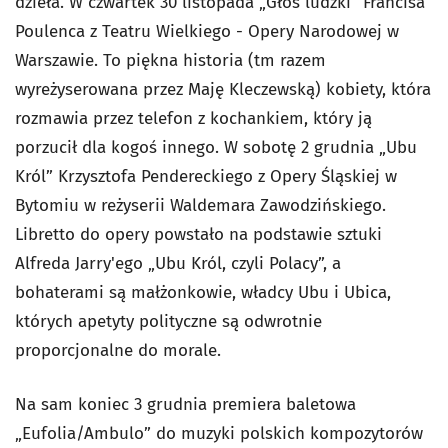
dzieła. W czwartek 30 listopada „Głos ludzki” Francisa
Poulenca z Teatru Wielkiego - Opery Narodowej w
Warszawie. To piękna historia (tm razem
wyreżyserowana przez Maję Kleczewską) kobiety, która
rozmawia przez telefon z kochankiem, który ją
porzucił dla kogoś innego. W sobotę 2 grudnia „Ubu
Król” Krzysztofa Pendereckiego z Opery Śląskiej w
Bytomiu w reżyserii Waldemara Zawodzińskiego.
Libretto do opery powstało na podstawie sztuki
Alfreda Jarry'ego „Ubu Król, czyli Polacy”, a
bohaterami są małżonkowie, władcy Ubu i Ubica,
których apetyty polityczne są odwrotnie
proporcjonalne do morale.
Na sam koniec 3 grudnia premiera baletowa
„Eufolia/Ambulo” do muzyki polskich kompozytorów