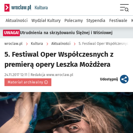
Serwis informacyjny wroclaw.pl podserwis: Kultura
Menu
Aktualności
Wydział Kultury
Polecamy
Stypendia
Festiwale
UWAGA!
Utrudnienia na skrzyżowaniu Ślężnej i Wiśniowej
wroclaw.pl
Kultura
Aktualności
5. Festiwal Oper Współczesnych 
5. Festiwal Oper Współczesnych z
premierą opery Leszka Możdżera
Data publikacji:
Autor:
24.11.2017 12:11 |
Redakcja www.wroclaw.pl
artykuł
Udostępnij
Materiał archiwalny
Kliknij, aby powiększyć