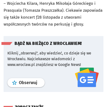
– Wojciecha Kilara, Henryka Mikołaja Góreckiego i
Prasquala (Tomasza Praszczałka). Ciekawie zapowiada
się także koncert ƒ28 listopada z utworami
współczesnych twórców na perkusję i głosy.
BĄDŹ NA BIEŻĄCO Z WROCŁAWIEM!
Kliknij „obserwuj”, aby wiedzieć, co dzieje się we
Wrocławiu.
Najciekawsze wiadomości z
www.wroclaw.pl znajdziesz w Google News!
profil
google news
serwisu wroclaw
Obserwuj