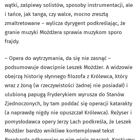
wątki, zaśpiewy solistów, sposoby instrumentacji, ale
i tańce, jak tanga, czy walce, mocno zresztą
zmaltretowane – wylicza dyrygent podkreślając, że
granie muzyki Możdżera sprawia muzykom sporo
frajdy.
– Opera do wytrzymania, da się nie zasnąć –
podsumowuje dowcipnie Leszek Możdżer. A widzowie
obejrzą historię słynnego filozofa z Królewca, który
wraz z żoną (w rzeczywistości żadnej nie posiadał) i
ulubioną papugą Fryderykiem wyrusza do Stanów
Zjednoczonych, by tam poddać się operacji katarakty
(a naprawdę nigdy nie opuszczał Królewca). Reżyser i
pomysłodawca opery Jerzy Lach podkreśla, że Leszek
Możdżer bardzo wnikliwe kontemplował tekst
Bernharda odkrywając w nim wiele znaczeń. Kostiumy