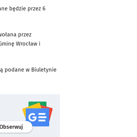
ne będzie przez 6
wołana przez
 Gminę Wrocław i
ną podane w Biuletynie
profil
google news
serwisu wroclaw.pl
Obserwuj