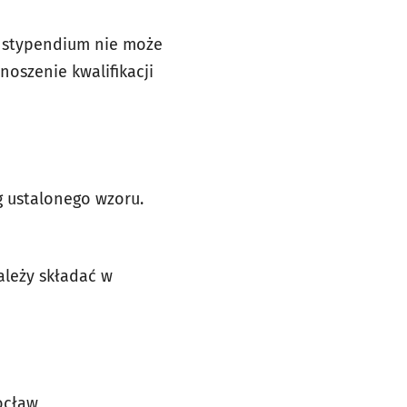
że stypendium nie może
oszenie kwalifikacji
g ustalonego wzoru.
ależy składać w
ocław,