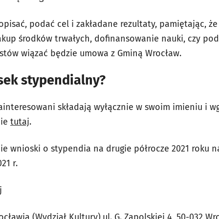
opisać, podać cel i zakładane rezultaty, pamiętając, 
up środków trwałych, dofinansowanie nauki, czy podn
stów wiązać będzie umowa z Gminą Wrocław.
sek stypendialny?
ainteresowani składają wyłącznie w swoim imieniu i w
cie
tutaj
.
e wnioski o stypendia na drugie półrocze 2021 roku n
21 r.
j
cławia (Wydział Kultury),ul. G. Zapolskiej 4, 50-032 Wr