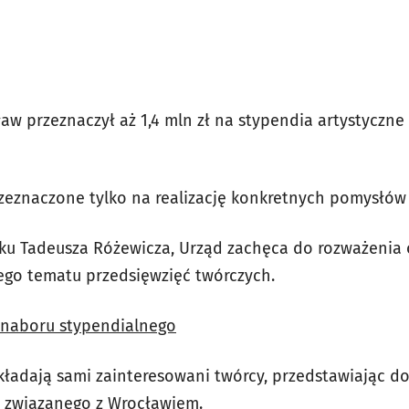
w przeznaczył aż 1,4 mln zł na stypendia artystyczne 
eznaczone tylko na realizację konkretnych pomysłów 
u Tadeusza Różewicza, Urząd zachęca do rozważenia o
ego tematu przedsięwzięć twórczych.
 naboru stypendialnego
kładają sami zainteresowani twórcy, przedstawiając d
a związanego z Wrocławiem.