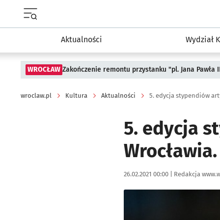
Menu główne portalu wroclaw.pl
Aktualności
Wydział K
WROCŁAW
Zakończenie remontu przystanku "pl. Jana Pawła 
wroclaw.pl
Kultura
Aktualności
5. edycja stypendiów ar
5. edycja 
Wrocławia.
Data publikacji:
Autor:
26.02.2021 00:00 |
Redakcja www.w
Kliknij, aby powiększyć