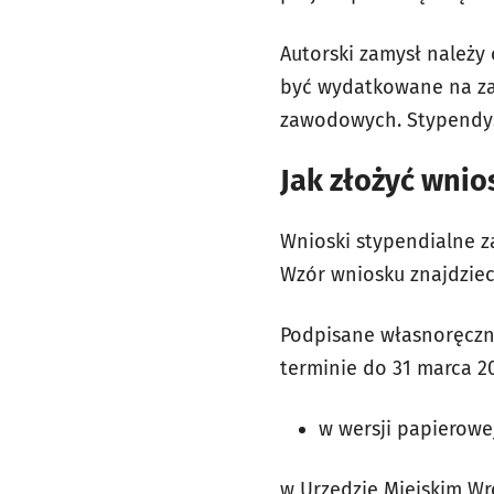
Autorski zamysł należy 
być wydatkowane na zak
zawodowych. Stypendy
Jak złożyć wnio
Wnioski stypendialne z
Wzór wniosku znajdzie
Podpisane własnoręczni
terminie do 31 marca 20
w wersji papierowe
w Urzędzie Miejskim Wro