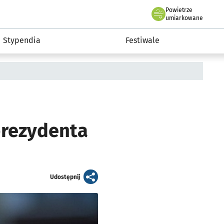
Powietrze
we Wrocławiu
Kultura
umiarkowane
Stypendia
Festiwale
prezydenta
artykuł
Udostępnij