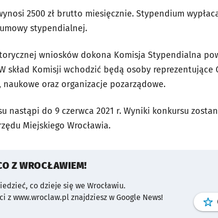
nosi 2500 zł brutto miesięcznie. Stypendium wypłaca
 umowy stypendialnej.
ytorycznej wniosków dokona Komisja Stypendialna po
W skład Komisji wchodzić będą osoby reprezentujące
, naukowe oraz organizacje pozarządowe.
su nastąpi do 9 czerwca 2021 r. Wyniki konkursu zosta
rzędu Miejskiego Wrocławia.
CO Z WROCŁAWIEM!
wiedzieć, co dzieje się we Wrocławiu.
i z www.wroclaw.pl znajdziesz w Google News!