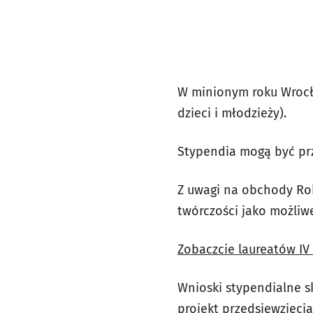
W minionym roku Wrocła
dzieci i młodzieży).
Stypendia mogą być prz
Z uwagi na obchody Rok
twórczości jako możliw
Zobaczcie laureatów IV
Wnioski stypendialne s
projekt przedsięwzięci