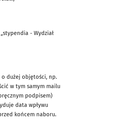
 „stypendia - Wydział
o dużej objętości, np.
ścić w tym samym mailu
noręcznym podpisem)
cyduje data wpływu
 przed końcem naboru.