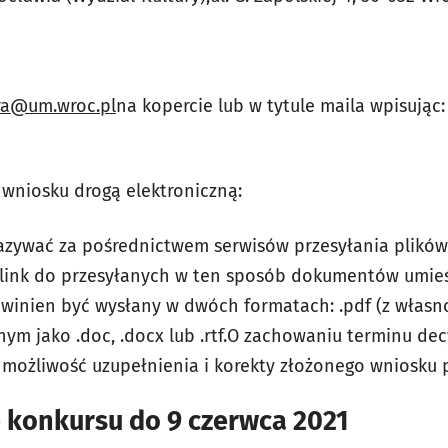
ura@um.wroc.pl
na kopercie lub w tytule maila wpisując:
wniosku drogą elektroniczną:
kazywać za pośrednictwem serwisów przesyłania plików 
 link do przesyłanych w ten sposób dokumentów umie
owinien być wysłany w dwóch formatach: .pdf (z włas
nym jako .doc, .docx lub .rtf.O zachowaniu terminu de
 możliwość uzupełnienia i korekty złożonego wniosku
 konkursu do 9 czerwca 2021