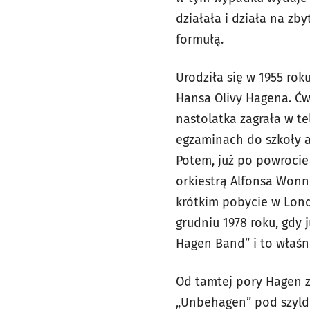
działała i działa na z
formułą.
Urodziła się w 1955 roku
Hansa Olivy Hagena. Ćwi
nastolatka zagrała w t
egzaminach do szkoły ak
Potem, już po powrocie
orkiestrą Alfonsa Wonn
krótkim pobycie w Lond
grudniu 1978 roku, gdy 
Hagen Band” i to właśni
Od tamtej pory Hagen z
„Unbehagen” pod szylde