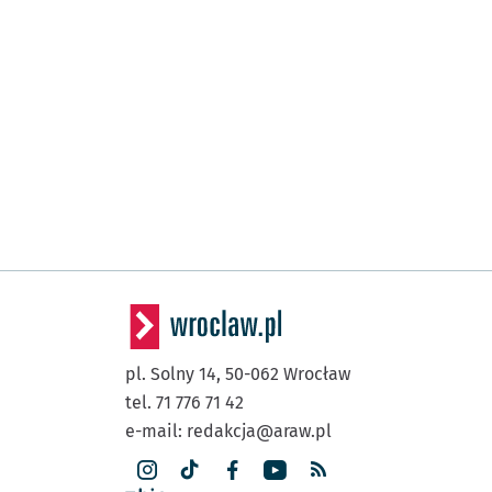
pl. Solny 14,
50-062
Wrocław
tel. 71 776 71 42
e-mail:
redakcja@araw.pl