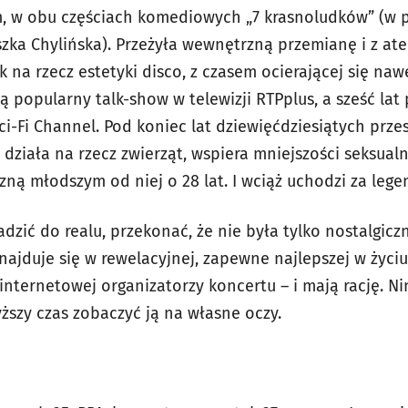
 w obu częściach komediowych „7 krasnoludków” (w po
ka Chylińska). Przeżyła wewnętrzną przemianę i z ateis
k na rzecz estetyki disco, z czasem ocierającej się na
 popularny talk-show w telewizji RTPplus, a sześć lat
ci-Fi Channel. Pod koniec lat dziewięćdziesiątych przes
działa na rzecz zwierząt, wspiera mniejszości seksual
zną młodszym od niej o 28 lat. I wciąż uchodzi za leg
dzić do realu, przekonać, że nie była tylko nostalgicz
najduje się w rewelacyjnej, zapewne najlepszej w życiu,
 internetowej organizatorzy koncertu – i mają rację. N
yższy czas zobaczyć ją na własne oczy.