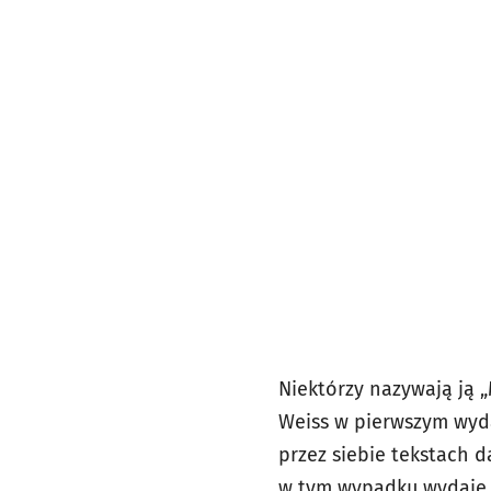
Niektórzy nazywają ją „
Weiss w pierwszym wyda
przez siebie tekstach d
w tym wypadku wydaje si