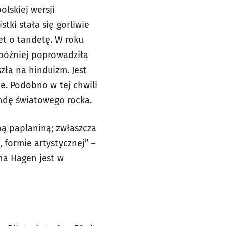
lskiej wersji
tki stała się gorliwie
wet o tandetę. W roku
 później poprowadziła
zła na hinduizm. Jest
ne. Podobno w tej chwili
endę światowego rocka.
ną paplaniną; zwłaszcza
 formie artystycznej” –
ina Hagen jest w