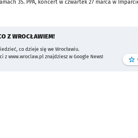
mach 35. PPA, koncert w czwartek 27 marca w Imparcie. B
CO Z WROCŁAWIEM!
wiedzieć, co dzieje się we Wrocławiu.
i z www.wroclaw.pl znajdziesz w Google News!