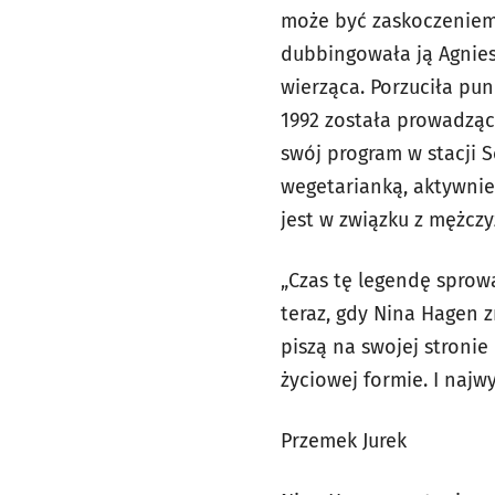
może być zaskoczeniem,
dubbingowała ją Agniesz
wierząca. Porzuciła pun
1992 została prowadzącą
swój program w stacji S
wegetarianką, aktywnie 
jest w związku z mężczy
„Czas tę legendę sprowa
teraz, gdy Nina Hagen z
piszą na swojej stronie
życiowej formie. I najw
Przemek Jurek