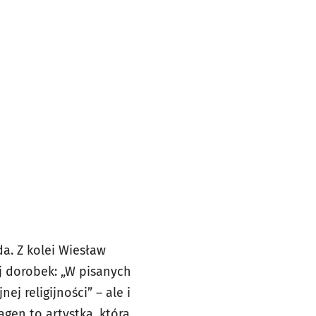
da. Z kolei Wiesław
j dorobek: „W pisanych
j religijności” – ale i
agen to artystka, która