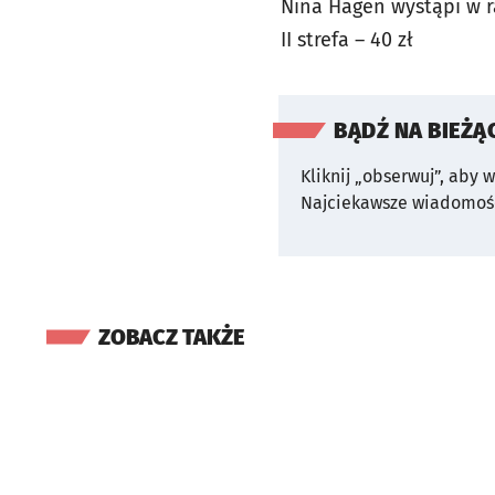
Nina Hagen wystąpi w ra
II strefa – 40 zł
BĄDŹ NA BIEŻĄ
Kliknij „obserwuj”, aby 
Najciekawsze wiadomośc
ZOBACZ TAKŻE