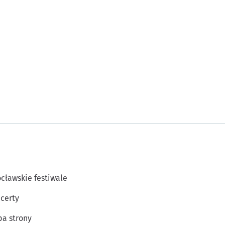
cławskie festiwale
certy
a strony