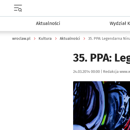
Menu główne portalu wroclaw.pl
Aktualności
Wydział K
wroclaw.pl
Kultura
Aktualności
35. PPA: Legendarna Nin
35. PPA: L
Data publikacji:
Autor:
24.03.2014 00:00 |
Redakcja www.w
Kliknij, aby powiększyć