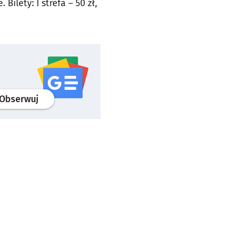
ilety: I strefa – 50 zł,
profil
google news
serwisu wroclaw.pl
Obserwuj