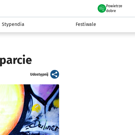
Powietrze
we Wrocławiu
Kultura
dobre
Stypendia
Festiwale
parcie
artykuł
Udostępnij