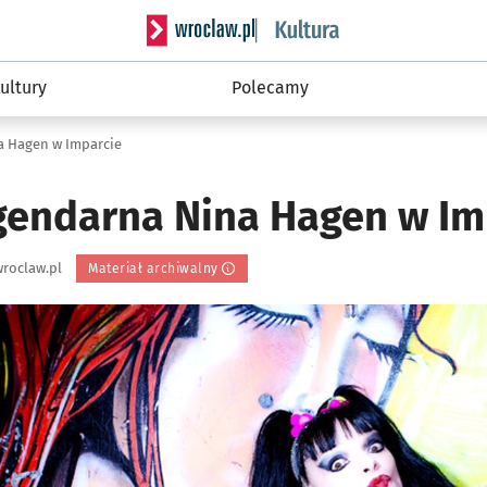
Serwis informacyjny wroclaw.pl podserwis: 
ultury
Polecamy
a Hagen w Imparcie
egendarna Nina Hagen w Im
roclaw.pl
Materiał archiwalny