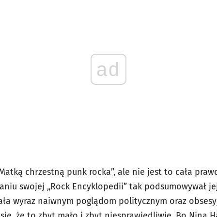
ad
Matką chrzestną punk rocka”, ale nie jest to cała praw
niu swojej „Rock Encyklopedii” tak podsumowywał je
ała wyraz naiwnym poglądom politycznym oraz obsesyjne
ę, że to zbyt mało i zbyt niesprawiedliwie. Bo Nina H