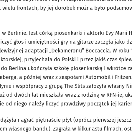
byt wielu frontach, by jej dorobek można było podsumo
 w Berlinie. Jest córką piosenkarki i aktorki Evy Marii
czyć głos i umiejętności gry na gitarze zaczęła jako dz
elewizyjnej adaptacji „Dekameronu” Boccaccia. W roku 
torskiej, przyjechała do Polski i przez jakiś czas śpi
 do Berlina ukończyła szkołę piosenkarską i wkrótce 
eberga, a później wraz z zespołami Automobil i Fritze
ynie i współpracy z grupą The Slits założyła własny 
już od dwóch lat mieszkała wraz z rodziną w RFN-ie, uk
e od niego należy liczyć prawdziwy początek jej karier
dążyła nagrać piętnaście płyt (oprócz pierwszej jeszc
m własnego bandu). Zagrała w kilkunastu filmach, osta