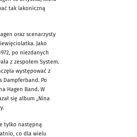
wać tak lakoniczną
 Hagen oraz scenarzysty
iewięciolatka. Jako
1972, po niezdanych
ewała z zespołem System.
zaczęła występować z
ns Dampferband. Po
Nina Hagen Band. W
azał się album „Nina
y.
ze tylko następną
tnio, co dla wielu