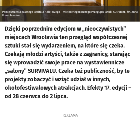
Pomieszczenia dawnego Szpitala Kolejowego – miejsce tegorocznego Przeglądu Sztuki SURVIVAL, fot. Anna
Pomichowska
Dzięki poprzednim edycjom w „nieoczywistych”
miejscach Wrocławia ten przegląd współczesnej
sztuki stał się wydarzeniem, na które się czeka.
Czekają młodzi artyści, także z zagranicy, starając
się wprowadzić swoje prace na wystawiennicze
„salony” SURVIVALU. Czeka też publiczność, by te
projekty zobaczyć i wziąć udział w innych,
okołofestiwalowych atrakcjach. Efekty 17. edycji –
od 28 czerwca do 2 lipca.
REKLAMA