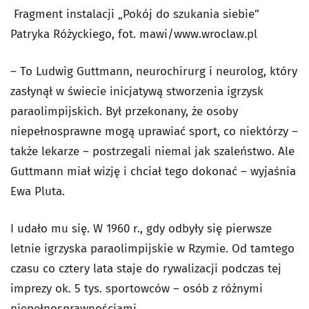
Fragment instalacji „Pokój do szukania siebie”
Patryka Różyckiego, fot. mawi/www.wroclaw.pl
– To Ludwig Guttmann, neurochirurg i neurolog, który
zasłynął w świecie inicjatywą stworzenia igrzysk
paraolimpijskich. Był przekonany, że osoby
niepełnosprawne mogą uprawiać sport, co niektórzy –
także lekarze – postrzegali niemal jak szaleństwo. Ale
Guttmann miał wizję i chciał tego dokonać – wyjaśnia
Ewa Pluta.
I udało mu się. W 1960 r., gdy odbyły się pierwsze
letnie igrzyska paraolimpijskie w Rzymie. Od tamtego
czasu co cztery lata staje do rywalizacji podczas tej
imprezy ok. 5 tys. sportowców – osób z różnymi
niepełnosprawnościami.