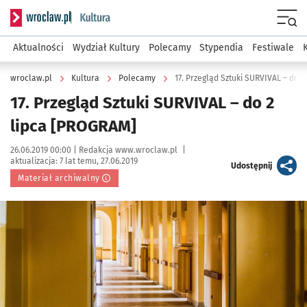
Serwis informacyjny wroclaw.pl podserwis: Kultura
Menu
Aktualności
Wydział Kultury
Polecamy
Stypendia
Festiwale
wroclaw.pl
Kultura
Polecamy
17. Przegląd Sztuki SURVIVAL – do 
17. Przegląd Sztuki SURVIVAL – do 2
lipca [PROGRAM]
Data publikacji:
Autor:
26.06.2019 00:00 |
Redakcja www.wroclaw.pl
|
aktualizacja:
7 lat temu, 27.06.2019
artykuł
Udostępnij
Materiał archiwalny
Kliknij, aby powiększyć