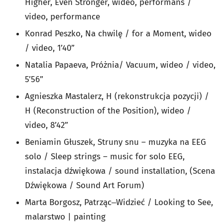
Higher, Even Stronger, wideo, performans /
video, performance
Konrad Peszko, Na chwilę / for a Moment, wideo
/ video, 1’40”
Natalia Papaeva, Próżnia/ Vacuum, wideo / video,
5’56”
Agnieszka Mastalerz, H (rekonstrukcja pozycji) /
H (Reconstruction of the Position), wideo /
video, 8’42”
Beniamin Głuszek, Struny snu – muzyka na EEG
solo / Sleep strings – music for solo EEG,
instalacja dźwiękowa / sound installation, (Scena
Dźwiękowa / Sound Art Forum)
Marta Borgosz, Patrząc‒Widzieć / Looking to See,
malarstwo | painting