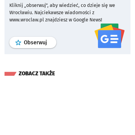
Kliknij „obserwuj”, aby wiedzieć, co dzieje się we
Wrocławiu.
Najciekawsze wiadomości z
www.wroclaw.pl znajdziesz w Google News!
profil
google news
serwisu wroclaw
Obserwuj
ZOBACZ TAKŻE