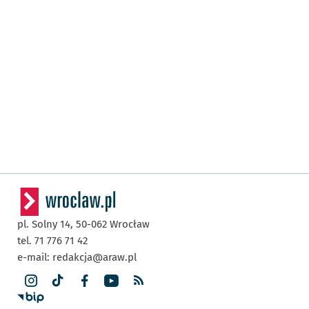
pl. Solny 14,
50-062
Wrocław
tel. 71 776 71 42
e-mail:
redakcja@araw.pl