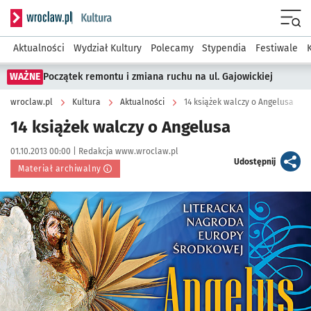
Serwis informacyjny wroclaw.pl podserwis: Kultura
Menu
Aktualności
Wydział Kultury
Polecamy
Stypendia
Festiwale
WAŻNE
Początek remontu i zmiana ruchu na ul. Gajowickiej
wroclaw.pl
Kultura
Aktualności
14 książek walczy o Angelusa
14 książek walczy o Angelusa
Data publikacji:
Autor:
01.10.2013 00:00 |
Redakcja www.wroclaw.pl
artykuł
Udostępnij
Materiał archiwalny
Kliknij, aby powiększyć