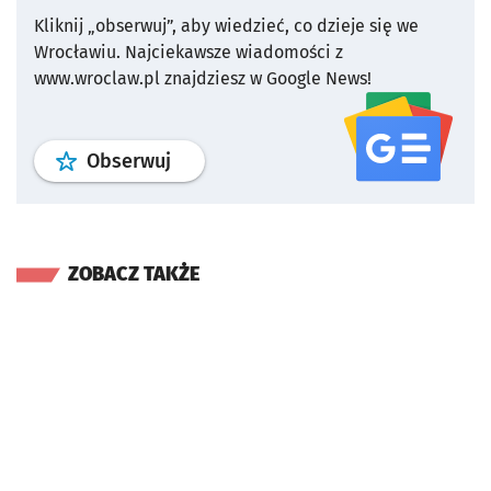
Kliknij „obserwuj”, aby wiedzieć, co dzieje się we
Wrocławiu.
Najciekawsze wiadomości z
www.wroclaw.pl znajdziesz w Google News!
profil
google news
serwisu wroclaw
Obserwuj
ZOBACZ TAKŻE