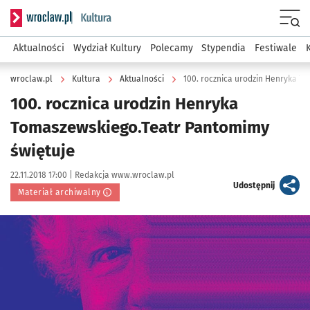
Serwis informacyjny wroclaw.pl podserwis: Kultura
Menu
Aktualności
Wydział Kultury
Polecamy
Stypendia
Festiwale
wroclaw.pl
Kultura
Aktualności
100. rocznica urodzin Henryka T
100. rocznica urodzin Henryka
Tomaszewskiego.Teatr Pantomimy
świętuje
Data publikacji:
Autor:
22.11.2018 17:00 |
Redakcja www.wroclaw.pl
artykuł
Udostępnij
Materiał archiwalny
Kliknij, aby powiększyć