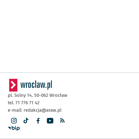
pl. Solny 14,
50-062
Wrocław
tel. 71 776 71 42
e-mail:
redakcja@araw.pl