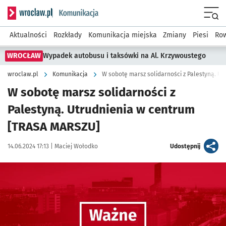
Serwis informacyjny wroclaw.pl podserwis: Komunikacja
Menu
Aktualności
Rozkłady
Komunikacja miejska
Zmiany
Piesi
Row
WROCŁAW
Wypadek autobusu i taksówki na Al. Krzywoustego
wroclaw.pl
Komunikacja
W sobotę marsz solidarności z Palestyną. U
W sobotę marsz solidarności z
Palestyną. Utrudnienia w centrum
[TRASA MARSZU]
Data publikacji:
Autor:
artykuł
14.06.2024 17:13 |
Maciej Wołodko
Udostępnij
Kliknij, aby powiększyć