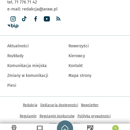
tel. 71 776 71 42
e-mail:
redakcja@araw.pl
Aktualności
Rowerzyści
Rozkłady
Kierowcy
Komunikacja miejska
Kontakt
Zmiany w komunikacji
Mapa strony
Piesi
Inne informacje
Redakcja
Deklaracja dostępności
Newsletter
Regulamin
Regulamin konkursów
Polityka prywatności
Strona główna - wroclaw.pl
Ustawienia cookies