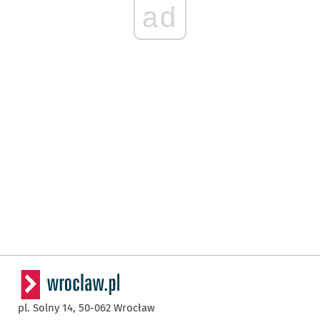
ad
pl. Solny 14,
50-062
Wrocław