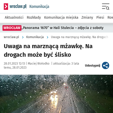
Serwis informacyjny wroclaw.pl podserwis: Komunikacja
Menu
Aktualności
Rozkłady
Komunikacja miejska
Zmiany
Piesi
Row
WROCŁAW
„Panorama 1670” w Hali Stulecia – zdjęcia z soboty
wroclaw.pl
Komunikacja
Uwaga na marznącą mżawkę. Na drogach moż
Uwaga na marznącą mżawkę. Na
drogach może być ślisko
Data publikacji:
Autor:
28.01.2023 12:13 |
Maciej Wołodko
|
aktualizacja:
3 lata
artykuł
Udostępnij
temu, 28.01.2023
Kliknij, aby powiększyć