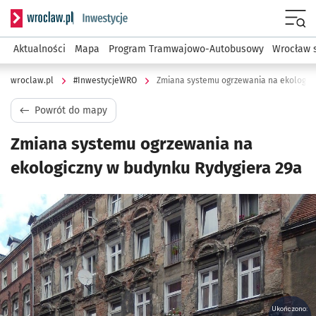
Serwis informacyjny wroclaw.pl podserwis: #InwestycjeWRO 
Menu
Aktualności
Mapa
Program Tramwajowo-Autobusowy
Wrocław 
wroclaw.pl
#InwestycjeWRO
Zmiana systemu ogrzewania na ekologicz
Powrót do mapy
Zmiana systemu ogrzewania na
ekologiczny w budynku Rydygiera 29a
Kliknij, aby powiększyć
Ukończono: