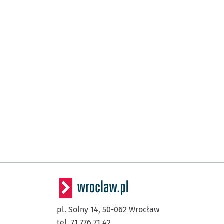
pl. Solny 14,
50-062
Wrocław
tel. 71 776 71 42