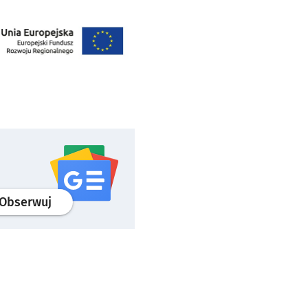
profil
google news
serwisu wroclaw.pl
Obserwuj