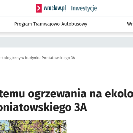
Serwis informacyjny wroclaw.pl podserwis: #
Program Tramwajowo-Autobusowy
Wr
a
ekologiczny w budynku Poniatowskiego 3A
temu ogrzewania na ekolo
niatowskiego 3A