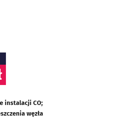
ł
 instalacji CO;
eszczenia węzła