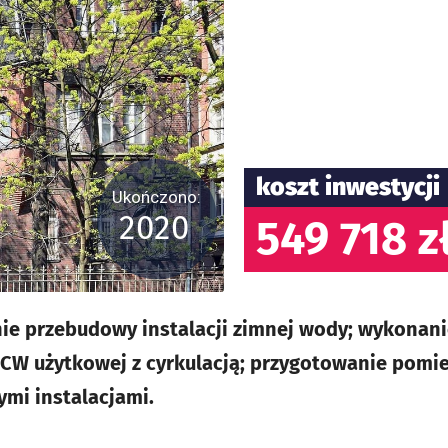
koszt inwestycji
Ukończono:
2020
549 718 z
ie przebudowy instalacji zimnej wody; wykonanie
 CW użytkowej z cyrkulacją; przygotowanie pomi
ymi instalacjami.