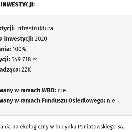
 INWESTYCJI:
tycji:
Infrastruktura
 inwestycji:
2020
nia:
100%
cji:
549 718 zł
adząca:
ZZK
owany w ramach WBO:
nie
owany w ramach Funduszu Osiedlowego:
nie
ania na ekologiczny w budynku Poniatowskiego 3A.