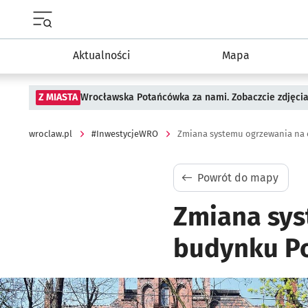
Menu główne portalu wroclaw.pl
Aktualności
Mapa
Z MIASTA
Wrocławska Potańcówka za nami. Zobaczcie zdjęci
wroclaw.pl
#InwestycjeWRO
Zmiana systemu ogrzewania na 
Powrót do mapy
Zmiana sys
budynku Po
Kliknij, aby powiększyć