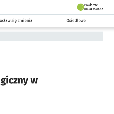
Powietrze
we Wrocławiu
InwestycjeWRO - miejskie inwestycje 2019-2032
umiarkowane
ocław się zmienia
Osiedlowe
giczny w