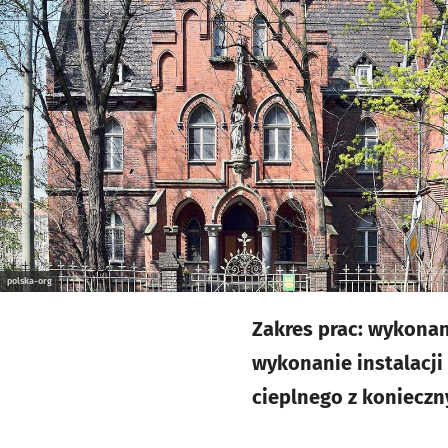
polska-org
Zakres prac: wykonan
wykonanie instalacji
cieplnego z konieczn