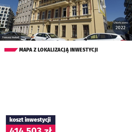
Ukończono:
2022
Tomasz Hołod
MAPA Z LOKALIZACJĄ INWESTYCJI
koszt inwestycji
414 503 zł