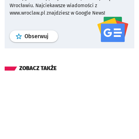
Wrocławiu.
Najciekawsze wiadomości z
www.wroclaw.pl znajdziesz w Google News!
profil
google news
serwisu wroclaw
Obserwuj
ZOBACZ TAKŻE