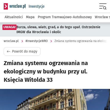
Serwis informacyjny wroclaw.pl podserwis: #InwestycjeWRO 
Menu
Aktualności
Mapa
Program Tramwajowo-Autobusowy
Wrocław 
UWAGA!
Burza, ulewa, wiatr, grad, a do tego upał. Ostrzeżenie
IMGW dla Wrocławia i okolic
wroclaw.pl
#InwestycjeWRO
Zmiana systemu ogrzewania na ekologiczn
Powrót do mapy
Zmiana systemu ogrzewania na
ekologiczny w budynku przy ul.
Księcia Witolda 33
Kliknij, aby powiększyć