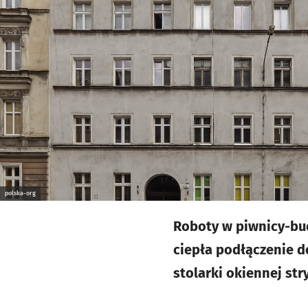
polska-org
Roboty w piwnicy-bud
ciepła podłączenie d
stolarki okiennej str