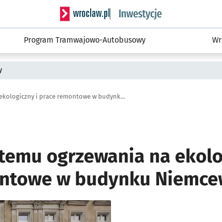
Serwis informacyjny wroclaw.pl podserwis: #
Program Tramwajowo-Autobusowy
Wr
y
Zmiana systemu ogrzewania na ekologiczny i prace remontowe w budynku Niemcewicza 37
temu ogrzewania na ekolo
ntowe w budynku Niemcew