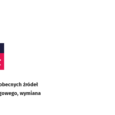
ł
 obecnych źródeł
iągowego, wymiana