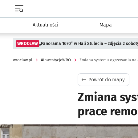
Menu główne portalu wroclaw.pl
Aktualności
Mapa
WROCŁAW
„Panorama 1670” w Hali Stulecia – zdjęcia z sobot
wroclaw.pl
#InwestycjeWRO
Powrót do mapy
Zmiana sys
prace remo
Kliknij, aby powiększyć