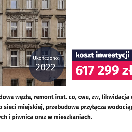
koszt inwestycji
Ukończono:
2022
617 299 z
owa węzła, remont inst. co, cwu, zw, likwidacja
o sieci miejskiej, przebudowa przyłącza wodoc
ych i piwnica oraz w mieszkaniach.