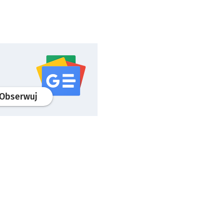
profil
google news
serwisu wroclaw.pl
Obserwuj