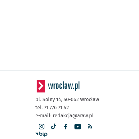
pl. Solny 14,
50-062
Wrocław
tel. 71 776 71 42
e-mail:
redakcja@araw.pl