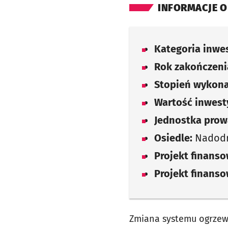
INFORMACJE O
Kategoria inwes
Rok zakończenia
Stopień wykona
Wartość inwesty
Jednostka prow
Osiedle:
Nadod
Projekt finans
Projekt finans
Zmiana systemu ogrzew