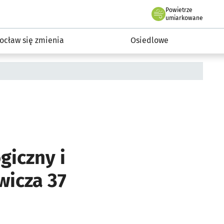
Powietrze
we Wrocławiu
InwestycjeWRO - miejskie inwestycje 2019-2032
umiarkowane
ocław się zmienia
Osiedlowe
giczny i
icza 37