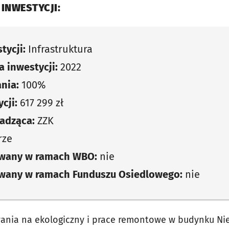
 INWESTYCJI:
tycji:
Infrastruktura
 inwestycji:
2022
nia:
100%
cji:
617 299 zł
adząca:
ZZK
rze
owany w ramach WBO:
nie
owany w ramach Funduszu Osiedlowego:
nie
ania na ekologiczny i prace remontowe w budynku Ni