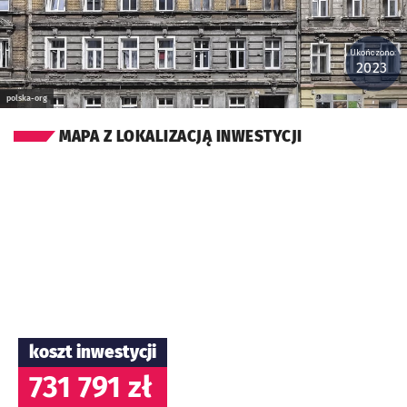
Ukończono:
2023
polska-org
MAPA Z LOKALIZACJĄ INWESTYCJI
koszt inwestycji
731 791 zł