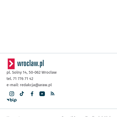
pl. Solny 14,
50-062
Wrocław
tel. 71 776 71 42
e-mail:
redakcja@araw.pl