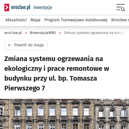
Serwis informacyjny wroclaw.pl podserwis: #InwestycjeWRO 
Menu
Aktualności
Mapa
Program Tramwajowo-Autobusowy
Wrocław 
wroclaw.pl
#InwestycjeWRO
Powrót do mapy
Zmiana systemu ogrzewania na
ekologiczny i prace remontowe w
budynku przy ul. bp. Tomasza
Pierwszego 7
Kliknij, aby powiększyć