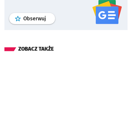
profil
google news
serwisu wroclaw
Obserwuj
ZOBACZ TAKŻE