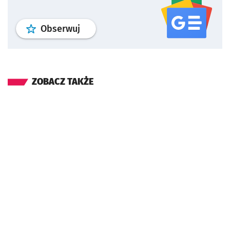
profil
google news
serwisu wroclaw
Obserwuj
ZOBACZ TAKŻE