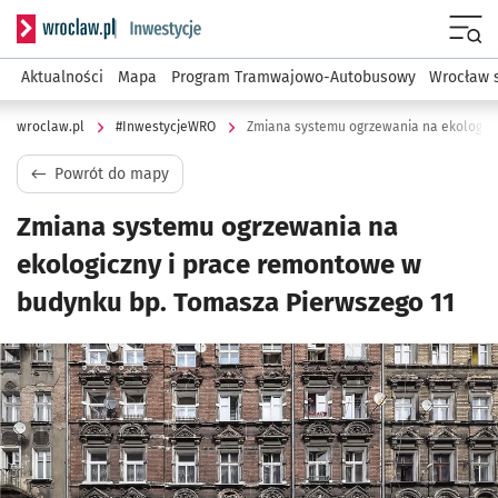
Serwis informacyjny wroclaw.pl podserwis: #InwestycjeWRO 
Menu
Aktualności
Mapa
Program Tramwajowo-Autobusowy
Wrocław 
wroclaw.pl
#InwestycjeWRO
Powrót do mapy
Zmiana systemu ogrzewania na
ekologiczny i prace remontowe w
budynku bp. Tomasza Pierwszego 11
Kliknij, aby powiększyć