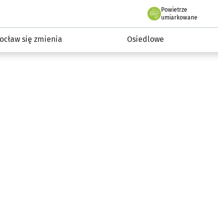
Powietrze
we Wrocławiu
InwestycjeWRO - miejskie inwestycje 2019-2032
umiarkowane
ocław się zmienia
Osiedlowe