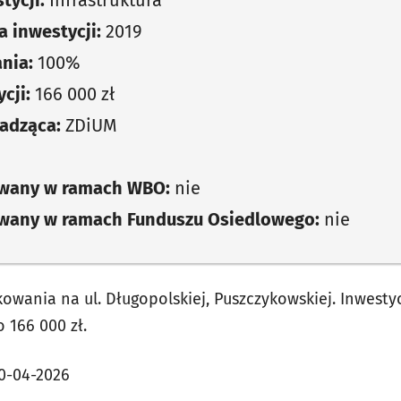
tycji:
Infrastruktura
 inwestycji:
2019
nia:
100%
cji:
166 000 zł
adząca:
ZDiUM
owany w ramach WBO:
nie
owany w ramach Funduszu Osiedlowego:
nie
kowania na ul. Długopolskiej, Puszczykowskiej. Inwest
o 166 000 zł.
0-04-2026