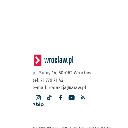
pl. Solny 14,
50-062
Wrocław
tel. 71 776 71 42
e-mail:
redakcja@araw.pl