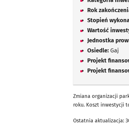
Kategoria inwes
Rok zakończenia
Stopień wykona
Wartość inwesty
Jednostka prow
Osiedle:
Gaj
Projekt finans
Projekt finans
Zmiana organizacji par
roku. Koszt inwestycji t
Ostatnia aktualizacja:
3