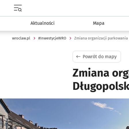
Menu główne portalu wroclaw.pl
Aktualności
Mapa
wroclaw.pl
#InwestycjeWRO
Zmiana organizacji parkowania 
Powrót do mapy
Zmiana orga
Długopolsk
Kliknij, aby powiększyć