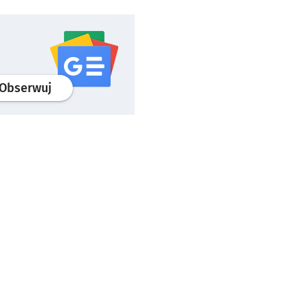
profil
google news
serwisu wroclaw.pl
Obserwuj