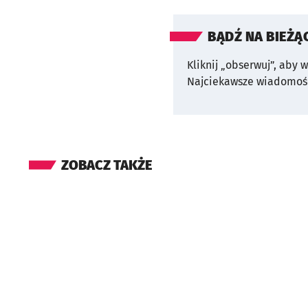
BĄDŹ NA BIEŻĄ
Kliknij „obserwuj”, aby 
Najciekawsze wiadomośc
ZOBACZ TAKŻE