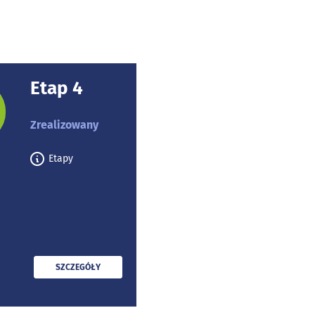
Etap 4
rojektu:
Zrealizowany
Etapy
PRZECZYTAJ
SZCZEGÓŁY