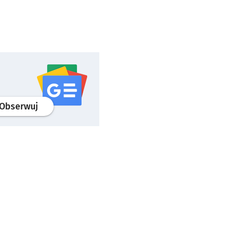
profil
google news
serwisu wroclaw.pl
Obserwuj