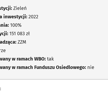
tycji:
Zieleń
 inwestycji:
2022
nia:
100%
cji:
151 083 zł
adząca:
ZZM
rze
owany w ramach WBO:
tak
owany w ramach Funduszu Osiedlowego:
nie
: