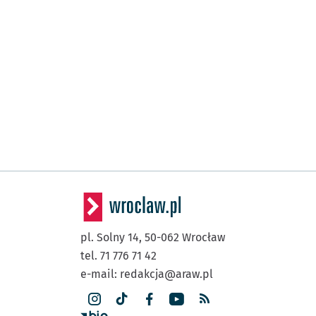
pl. Solny 14,
50-062
Wrocław
tel. 71 776 71 42
e-mail:
redakcja@araw.pl