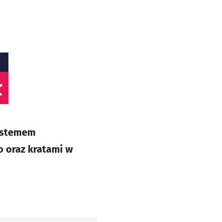
ł
systemem
 oraz kratami w