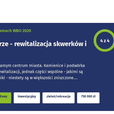
 ramach WBO 2020
Etap p
4 z 4
ze - rewitalizacja skwerków i
 samym centrum miasta. Kamienice i podwórka
ewitalizacji, jednak części wspólne - jakimi są
ki - niestety są w większości zniszczone....
dlowy
inwestycyjny
zieleń/rekreacja
750 000 zł