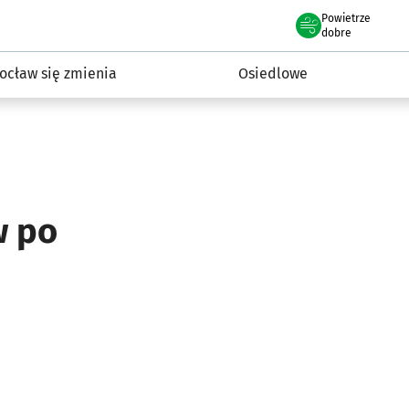
Powietrze
we Wrocławiu
InwestycjeWRO - miejskie inwestycje 2019-2032
dobre
ocław się zmienia
Osiedlowe
w po