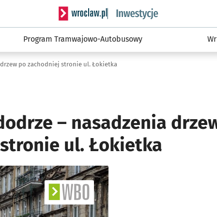
Serwis informacyjny wroclaw.pl podserwis: #
Program Tramwajowo-Autobusowy
Wr
drzew po zachodniej stronie ul. Łokietka
dodrze – nasadzenia drze
stronie ul. Łokietka