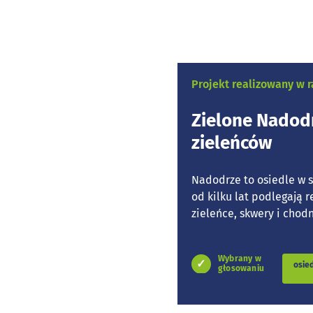
Projekt realizowany w
Zielone Nadodr
zieleńców
Nadodrze to osiedle w
od kilku lat podlegają r
zieleńce, skwery i chodni
Wybrany w
osie
głosowaniu